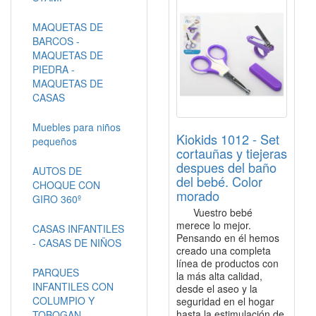
MAQUETAS DE
BARCOS -
MAQUETAS DE
PIEDRA -
MAQUETAS DE
CASAS
Muebles para niños
Kiokids 1012 - Set
pequeños
cortauñas y tiejeras
despues del baño
AUTOS DE
del bebé. Color
CHOQUE CON
morado
GIRO 360º
Vuestro bebé
merece lo mejor.
CASAS INFANTILES
Pensando en él hemos
- CASAS DE NIÑOS
creado una completa
línea de productos con
PARQUES
la más alta calidad,
INFANTILES CON
desde el aseo y la
COLUMPIO Y
seguridad en el hogar
hasta la estimulación de
TOBOGAN