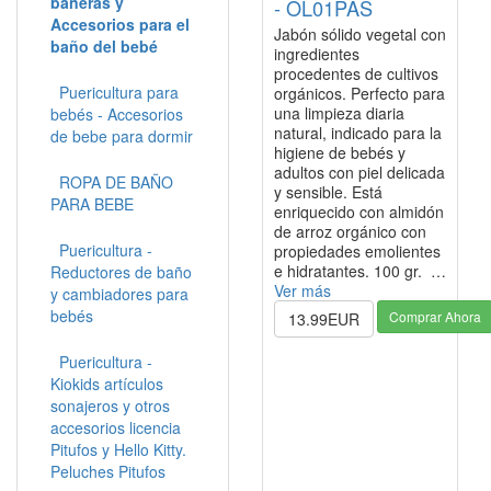
bañeras y
- OL01PAS
Accesorios para el
Jabón sólido vegetal con
baño del bebé
ingredientes
procedentes de cultivos
Puericultura para
orgánicos. Perfecto para
una limpieza diaria
bebés - Accesorios
natural, indicado para la
de bebe para dormir
higiene de bebés y
adultos con piel delicada
ROPA DE BAÑO
y sensible. Está
PARA BEBE
enriquecido con almidón
de arroz orgánico con
Puericultura -
propiedades emolientes
e hidratantes. 100 gr. …
Reductores de baño
Ver más
y cambiadores para
bebés
Comprar Ahora
13.99EUR
Puericultura -
Kiokids artículos
sonajeros y otros
accesorios licencia
Pitufos y Hello Kitty.
Peluches Pitufos