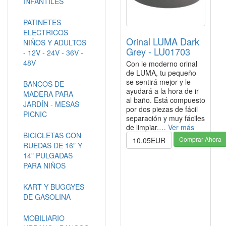
INFANTILES
PATINETES
ELECTRICOS
Orinal LUMA Dark
NIÑOS Y ADULTOS
Grey - LU01703
- 12V - 24V - 36V -
48V
Con le moderno orinal
de LUMA, tu pequeño
se sentirá mejor y le
BANCOS DE
ayudará a la hora de ir
MADERA PARA
al baño. Está compuesto
JARDÍN - MESAS
por dos piezas de fácil
PICNIC
separación y muy fáciles
de limpiar.…
Ver más
BICICLETAS CON
Comprar Ahora
10.05EUR
RUEDAS DE 16" Y
14" PULGADAS
PARA NIÑOS
KART Y BUGGYES
DE GASOLINA
MOBILIARIO