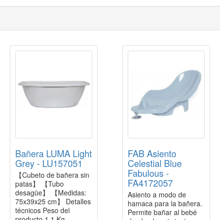
Bañera LUMA Light
FAB Asiento
Grey - LU157051
Celestial Blue
Fabulous -
【Cubeto de bañera sin
FA4172057
patas】 【Tubo
desagüe】 【Medidas:
Asiento a modo de
75x39x25 cm】 Detalles
hamaca para la bañera.
técnicos Peso del
Permite bañar al bebé
producto 1,1 Kg