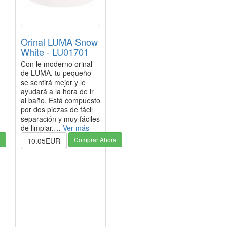
Orinal LUMA Snow
White - LU01701
Con le moderno orinal
de LUMA, tu pequeño
se sentirá mejor y le
ayudará a la hora de ir
al baño. Está compuesto
por dos piezas de fácil
separación y muy fáciles
de limpiar.…
Ver más
a
Comprar Ahora
10.05EUR