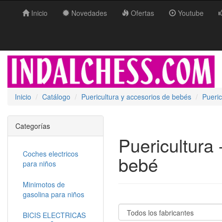
Inicio
Novedades
Ofertas
Youtube
Inicio
Catálogo
Puericultura y accesorios de bebés
Pueric
Categorías
Puericultura 
Coches electricos
bebé
para niños
Minimotos de
gasolina para niños
BICIS ELECTRICAS