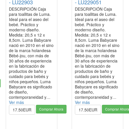
- LU22903
- LU229051
DESCRIPCIÓN Caja
DESCRIPCIÓN Caja
para toallitas de Luma.
para toallitas de Luma.
Ideal para el aseo del
Ideal para el aseo del
bebé. Práctico y
bebé. Práctico y
moderno diseño.
moderno diseño.
Medida: 20,5 x 12 x
Medida: 20,5 x 12 x
8,5cm. Luma Babycare
8,5cm. Luma Babycare
nació en 2010 en el sino
nació en 2010 en el sino
de la marca holandesa
de la marca holandesa
Bébé-jou, con más de
Bébé-jou, con más de
30 años de experiencia
30 años de experiencia
en la fabricación de
en la fabricación de
productos de baño y
productos de baño y
cuidado para bebés y
cuidado para bebés y
niños pequeños. Luma
niños pequeños. Luma
Babycare es significado
Babycare es significado
de diseño,
de diseño,
contemporaneidad y…
contemporaneidad y…
Ver más
Ver más
Comprar Ahora
Comprar Ahor
17.50EUR
17.50EUR