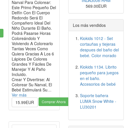
INDA3008-RHM
Narval Para Colorear:
569.00EUR
Este Primo Pequeño Del
Delfín Con El Cuerpo
Redondo Será El
Compañero Ideal Del
Los más vendidos
Niño Durante El Baño.
Podrá Pasarse Horas
a
Coloreándolo Y
Kiokids 1012 - Set
Volviendo A Colorearlo
cortauñas y tiejeras
Tantas Veces Como
despues del baño del
Quiera Gracias A Los 6
bebé. Color morado
Lápices De Colores
Grandes Y Fáciles De
Kiokids 1134. Librito
Manejar Y Al Paño
pequeño para juegos
Incluido.
en el baño.
Crear Y Divertirse: Al
Accesorios de bebé
Colorear Su Narval, El
Bebé Estimulará Su…
Ver más
Soporte bañera
LUMA Snow White -
Comprar Ahora
15.99EUR
LU30201