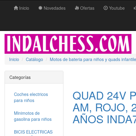
Inicio
Novedades
Ofertas
Youtube
Inicio
Catálogo
Motos de bateria para niños y quads infantil
Categorías
QUAD 24V P
Coches electricos
para niños
AM, ROJO, 
Minimotos de
AÑOS INDA
gasolina para niños
BICIS ELECTRICAS