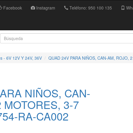
Facebook
Instagram
Teléfono: 950 100 135
Wha
es - 6V 12V Y 24V, 36V
QUAD 24V PARA NIÑOS, CAN-AM, ROJO, 
ARA NIÑOS, CAN-
2 MOTORES, 3-7
754-RA-CA002