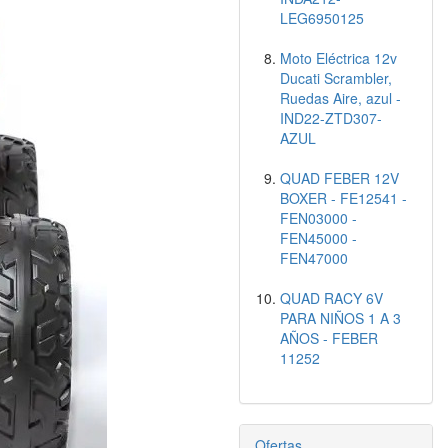
LEG6950125
Moto Eléctrica 12v
Ducati Scrambler,
Ruedas Aire, azul -
IND22-ZTD307-
AZUL
QUAD FEBER 12V
BOXER - FE12541 -
FEN03000 -
FEN45000 -
FEN47000
QUAD RACY 6V
PARA NIÑOS 1 A 3
AÑOS - FEBER
11252
Ofertas