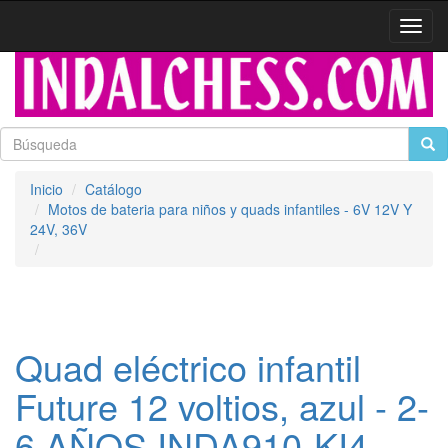
Activa
naveg
Inicio
Catálogo
Motos de bateria para niños y quads infantiles - 6V 12V Y
24V, 36V
Quad eléctrico infantil
Future 12 voltios, azul - 2-
6 AÑOS INDA910-KI4-