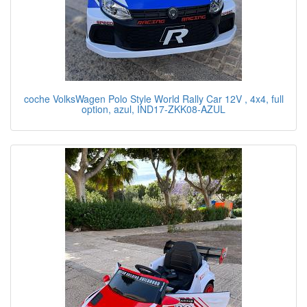
coche VolksWagen Polo Style World Rally Car 12V , 4x4, full
option, azul, IND17-ZKK08-AZUL