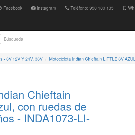
Facebook
Instagram
Teléfono: 950 100 135
Wha
es - 6V 12V Y 24V, 36V
Motocicleta Indian Chieftain LITTLE 6V AZU
ndian Chieftain
ul, con ruedas de
ños - INDA1073-LI-