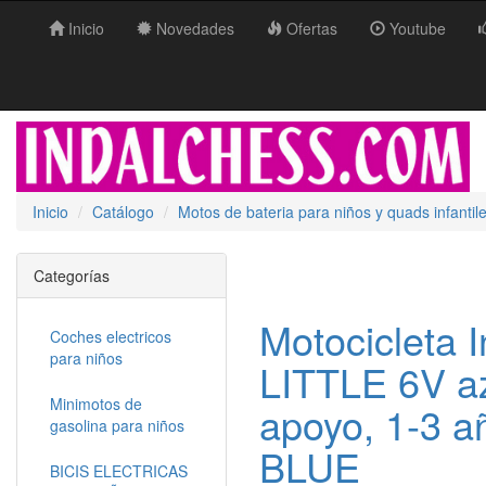
Inicio
Novedades
Ofertas
Youtube
Inicio
Catálogo
Motos de bateria para niños y quads infantil
Categorías
Motocicleta I
Coches electricos
para niños
LITTLE 6V az
Minimotos de
apoyo, 1-3 a
gasolina para niños
BLUE
BICIS ELECTRICAS