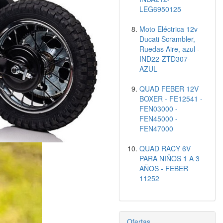
LEG6950125
Moto Eléctrica 12v
Ducati Scrambler,
Ruedas Aire, azul -
IND22-ZTD307-
AZUL
QUAD FEBER 12V
BOXER - FE12541 -
FEN03000 -
FEN45000 -
FEN47000
QUAD RACY 6V
PARA NIÑOS 1 A 3
AÑOS - FEBER
11252
Ofertas