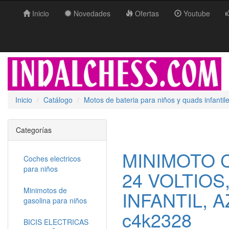
Inicio
Novedades
Ofertas
Youtube
Inicio
Catálogo
Motos de bateria para niños y quads infantil
Categorías
MINIMOTO 
Coches electricos
para niños
24 VOLTIOS
Minimotos de
INFANTIL, A
gasolina para niños
c4k2328
BICIS ELECTRICAS