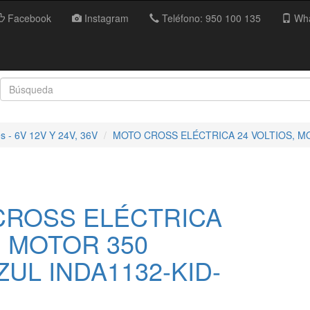
Facebook
Instagram
Teléfono: 950 100 135
Wha
es - 6V 12V Y 24V, 36V
MOTO CROSS ELÉCTRICA 24 VOLTIOS, MOT
CROSS ELÉCTRICA
, MOTOR 350
ZUL INDA1132-KID-