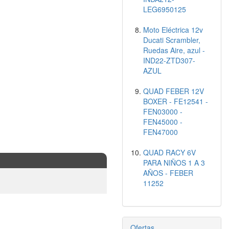
LEG6950125
Moto Eléctrica 12v
Ducati Scrambler,
Ruedas Aire, azul -
IND22-ZTD307-
AZUL
QUAD FEBER 12V
BOXER - FE12541 -
FEN03000 -
FEN45000 -
FEN47000
QUAD RACY 6V
PARA NIÑOS 1 A 3
AÑOS - FEBER
11252
Ofertas