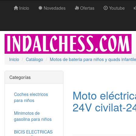
Inicio
Novedades
Ofertas
Youtube
Inicio
Catálogo
Motos de bateria para niños y quads infantil
Categorías
Moto eléctric
Coches electricos
para niños
24V civilat-2
Minimotos de
gasolina para niños
BICIS ELECTRICAS