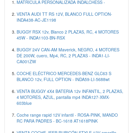
MATRÍCULA PERSONALIZADA INDALCHESS -
VENTA AUDI TT RS 12V, BLANCO FULL OPTION-
INDA438-AC-JE1198
BUGGY RSX 12v, Blanco 2 PLAZAS, RC, 4 MOTORES
45W - INDA1103-BN-RSX
BUGGY 24V CAN-AM Maverick, NEGRO, 4 MOTORES
DE 200W, cuero, Mp4, RC, 2 PLAZAS - INDA1-LI-
CA001ZW
COCHE ELÉCTRICO MERCEDES-BENZ GLC63 S
BLANCO 12v, FULL OPTION - INDA59-LI-5688wt
VENTA BUGGY 4X4 BATERIA 12v INFANTIL, 2 PLAZAS,
4 MOTORES, AZUL, pantalla mp4 INDA127-XMX-
603blue
Coche range rapid 12V infantil - ROSA-PINK, MANDO
RC PARA PADRES - BC-1618 AT1618PINK
VENTA COCHE JEEP RUBICÓN STYLE 12V amarillo