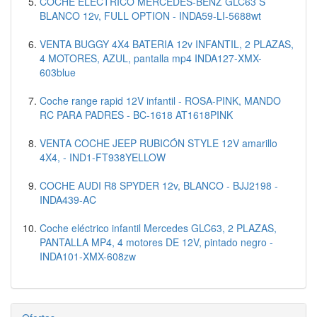
COCHE ELÉCTRICO MERCEDES-BENZ GLC63 S
BLANCO 12v, FULL OPTION - INDA59-LI-5688wt
VENTA BUGGY 4X4 BATERIA 12v INFANTIL, 2 PLAZAS,
4 MOTORES, AZUL, pantalla mp4 INDA127-XMX-
603blue
Coche range rapid 12V infantil - ROSA-PINK, MANDO
RC PARA PADRES - BC-1618 AT1618PINK
VENTA COCHE JEEP RUBICÓN STYLE 12V amarillo
4X4, - IND1-FT938YELLOW
COCHE AUDI R8 SPYDER 12v, BLANCO - BJJ2198 -
INDA439-AC
Coche eléctrico infantil Mercedes GLC63, 2 PLAZAS,
PANTALLA MP4, 4 motores DE 12V, pintado negro -
INDA101-XMX-608zw