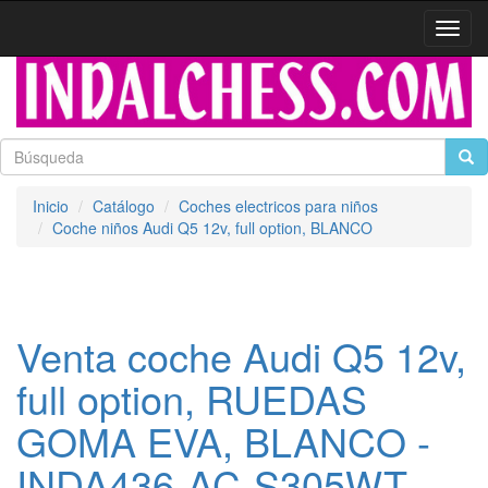
Activa
naveg
Inicio
Catálogo
Coches electricos para niños
Coche niños Audi Q5 12v, full option, BLANCO
Venta coche Audi Q5 12v,
full option, RUEDAS
GOMA EVA, BLANCO -
INDA436-AC-S305WT