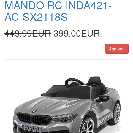
MANDO RC INDA421-
AC-SX2118S
449.99EUR
399.00EUR
Agotado