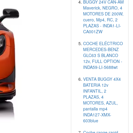
BUGGY 24V CAN-AM
Maverick, NEGRO, 4
MOTORES DE 200W,
cuero, Mp4, RC, 2
PLAZAS - INDA1-LI-
CA001ZW
COCHE ELÉCTRICO
MERCEDES-BENZ
GLC63 S BLANCO
12v, FULL OPTION -
INDA59-LI-5688wt
VENTA BUGGY 4X4
BATERIA 12v
INFANTIL, 2
PLAZAS, 4
MOTORES, AZUL,
pantalla mp4
INDA127-XMX-
603blue
Coche range rapid