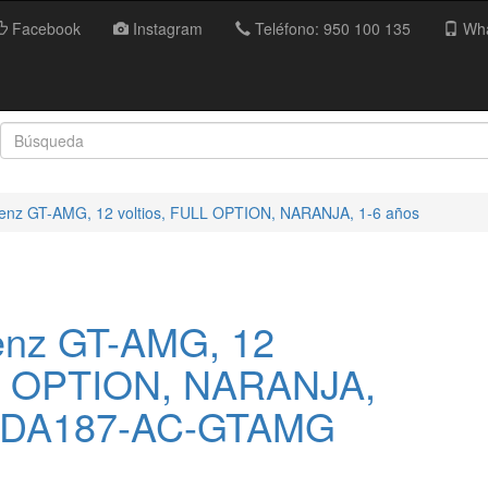
Facebook
Instagram
Teléfono: 950 100 135
Wha
enz GT-AMG, 12 voltios, FULL OPTION, NARANJA, 1-6 años
enz GT-AMG, 12
LL OPTION, NARANJA,
 INDA187-AC-GTAMG