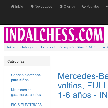
Inicio
Novedades
Ofertas
Youtube
Inicio
Catálogo
Coches electricos para niños
Mercedes-B
Categorías
Mercedes-B
Coches electricos
para niños
voltios, FU
Minimotos de
1-6 años -
gasolina para niños
BICIS ELECTRICAS