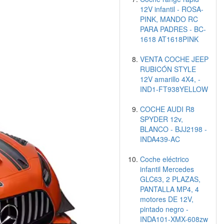
12V infantil - ROSA-
PINK, MANDO RC
PARA PADRES - BC-
1618 AT1618PINK
VENTA COCHE JEEP
RUBICÓN STYLE
12V amarillo 4X4, -
IND1-FT938YELLOW
COCHE AUDI R8
SPYDER 12v,
BLANCO - BJJ2198 -
INDA439-AC
Coche eléctrico
infantil Mercedes
GLC63, 2 PLAZAS,
PANTALLA MP4, 4
motores DE 12V,
pintado negro -
INDA101-XMX-608zw