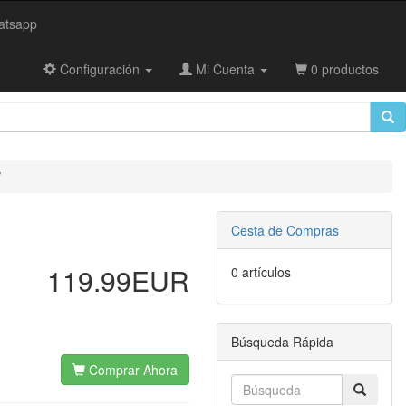
tsapp
Configuración
Mi Cuenta
0 productos
V
Cesta de Compras
119.99EUR
0 artículos
Búsqueda Rápida
Comprar Ahora