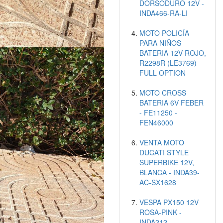
DORSODURO 12V -
INDA466-RA-LI
MOTO POLICÍA
PARA NIÑOS
BATERIA 12V ROJO,
R2298R (LE3769)
FULL OPTION
MOTO CROSS
BATERIA 6V FEBER
- FE11250 -
FEN46000
VENTA MOTO
DUCATI STYLE
SUPERBIKE 12V,
BLANCA - INDA39-
AC-SX1628
VESPA PX150 12V
ROSA-PINK -
INDA212-