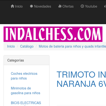
Inicio
Novedades
Ofertas
Youtube
Inicio
Catálogo
Motos de bateria para niños y quads infantil
Categorías
TRIMOTO IN
Coches electricos
para niños
NARANJA 6V
Minimotos de
gasolina para niños
BICIS ELECTRICAS