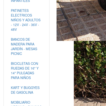
INFANTILES
PATINETES
ELECTRICOS
NIÑOS Y ADULTOS
- 12V - 24V - 36V -
48V
BANCOS DE
MADERA PARA
JARDÍN - MESAS
PICNIC
BICICLETAS CON
RUEDAS DE 16" Y
14" PULGADAS
PARA NIÑOS
KART Y BUGGYES
DE GASOLINA
MOBILIARIO