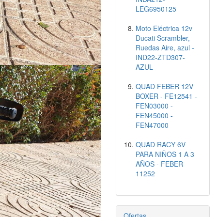
LEG6950125
Moto Eléctrica 12v
Ducati Scrambler,
Ruedas Aire, azul -
IND22-ZTD307-
AZUL
QUAD FEBER 12V
BOXER - FE12541 -
FEN03000 -
FEN45000 -
FEN47000
QUAD RACY 6V
PARA NIÑOS 1 A 3
AÑOS - FEBER
11252
Ofertas