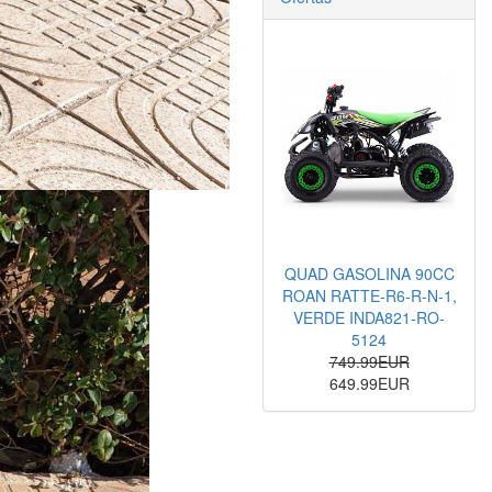
QUAD GASOLINA 90CC
ROAN RATTE-R6-R-N-1,
VERDE INDA821-RO-
5124
749.99EUR
649.99EUR