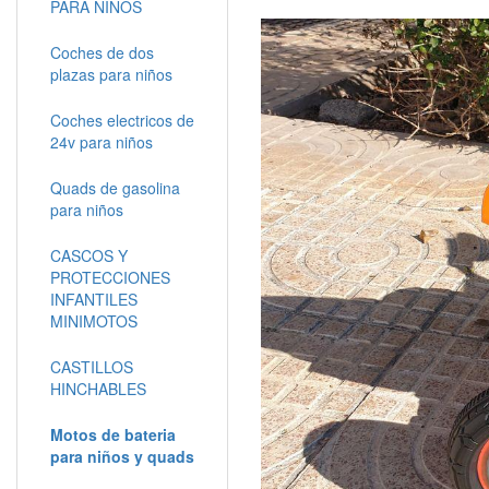
PARA NIÑOS
Coches de dos
plazas para niños
Coches electricos de
24v para niños
Quads de gasolina
para niños
CASCOS Y
PROTECCIONES
INFANTILES
MINIMOTOS
CASTILLOS
HINCHABLES
Motos de bateria
para niños y quads