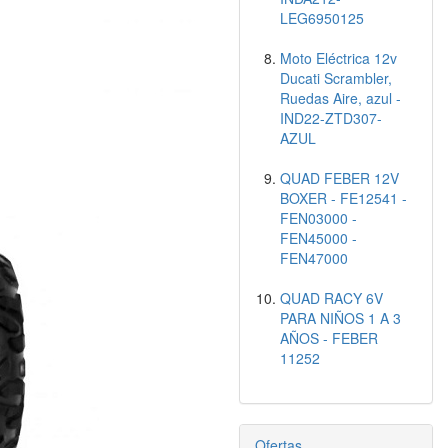
LEG6950125
Moto Eléctrica 12v
Ducati Scrambler,
Ruedas Aire, azul -
IND22-ZTD307-
AZUL
QUAD FEBER 12V
BOXER - FE12541 -
FEN03000 -
FEN45000 -
FEN47000
QUAD RACY 6V
PARA NIÑOS 1 A 3
AÑOS - FEBER
11252
Ofertas