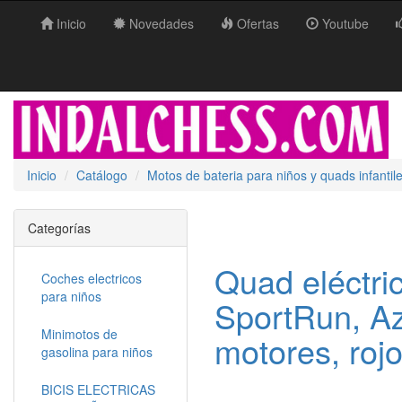
Inicio
Novedades
Ofertas
Youtube
Inicio
Catálogo
Motos de bateria para niños y quads infantil
Categorías
Quad eléctri
Coches electricos
para niños
SportRun, Az
Minimotos de
motores, ro
gasolina para niños
BICIS ELECTRICAS