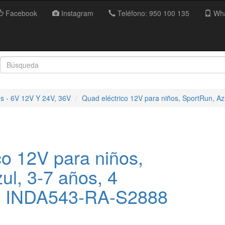
Facebook
Instagram
Teléfono: 950 100 135
Wha
es - 6V 12V Y 24V, 36V
Quad eléctrico 12V para niños, SportRun, Azu
co 12V para niños,
ul, 3-7 años, 4
jo INDA543-RA-S2888