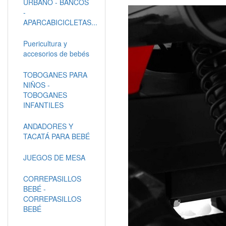
URBANO - BANCOS
-
APARCABICICLETAS...
Puericultura y
accesorios de bebés
TOBOGANES PARA
NIÑOS -
TOBOGANES
INFANTILES
ANDADORES Y
TACATÁ PARA BEBÉ
JUEGOS DE MESA
CORREPASILLOS
BEBÉ -
CORREPASILLOS
BEBÉ