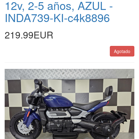
12v, 2-5 años, AZUL -
INDA739-KI-c4k8896
219.99EUR
Agotado