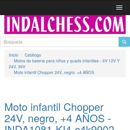
Activa
naveg
Inicio
Catálogo
Motos de bateria para niños y quads infantiles - 6V 12V Y
24V, 36V
Moto infantil Chopper 24V, negro, +4 AÑOS
Moto infantil Chopper
24V, negro, +4 AÑOS -
INDA1081-KI4-c4k9902