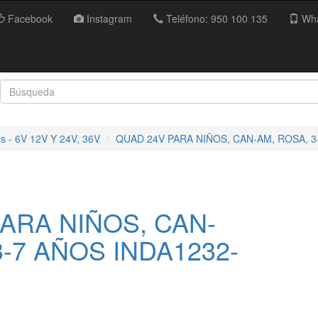
Facebook
Instagram
Teléfono: 950 100 135
Wha
es - 6V 12V Y 24V, 36V
QUAD 24V PARA NIÑOS, CAN-AM, ROSA, 3
ARA NIÑOS, CAN-
3-7 AÑOS INDA1232-