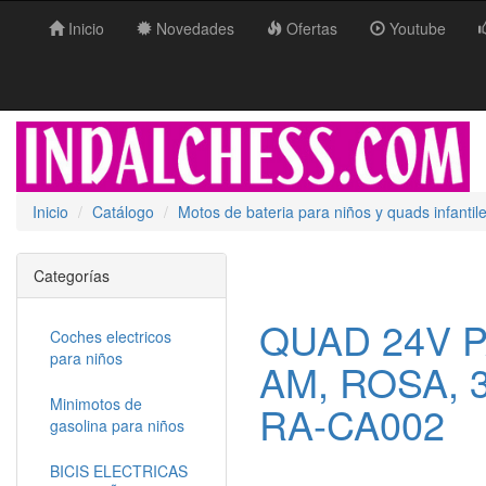
Inicio
Novedades
Ofertas
Youtube
Inicio
Catálogo
Motos de bateria para niños y quads infantil
Categorías
QUAD 24V P
Coches electricos
para niños
AM, ROSA, 
Minimotos de
RA-CA002
gasolina para niños
BICIS ELECTRICAS