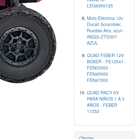
LEG6950125
Moto Eléctrica 12v
Ducati Scrambler,
Ruedas Aire, azul -
IND22-ZTD307-
AZUL
QUAD FEBER 12V
BOXER - FE12541 -
FEN03000 -
FEN45000 -
FEN47000
QUAD RACY 6V
PARA NIÑOS 1 A 3
AÑOS - FEBER
11252
Ofertas