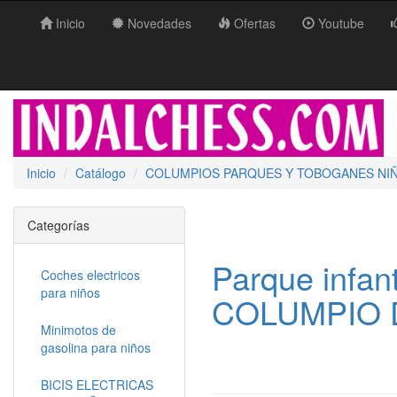
Inicio
Novedades
Ofertas
Youtube
Inicio
Catálogo
COLUMPIOS PARQUES Y TOBOGANES NI
Categorías
Parque infa
Coches electricos
para niños
COLUMPIO 
Minimotos de
gasolina para niños
BICIS ELECTRICAS