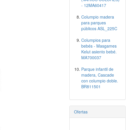
- 12MA60417
Columpio madera
para parques
públicos ASL_225C
Columpios para
bebés - Masgames
Kelut asiento bebé.
MA700037
Parque infantil de
madera, Cascade
con columpio doble.
BR811501
Ofertas