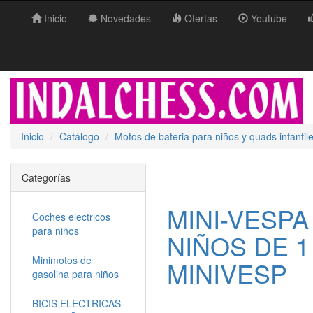
Inicio
Novedades
Ofertas
Youtube
Inicio
Catálogo
Motos de bateria para niños y quads infantil
Categorías
MINI-VESPA
Coches electricos
para niños
NIÑOS DE 1 
Minimotos de
MINIVESP
gasolina para niños
BICIS ELECTRICAS