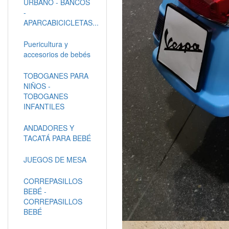
URBANO - BANCOS
-
APARCABICICLETAS...
Puericultura y
accesorios de bebés
TOBOGANES PARA
NIÑOS -
TOBOGANES
INFANTILES
ANDADORES Y
TACATÁ PARA BEBÉ
JUEGOS DE MESA
CORREPASILLOS
BEBÉ -
CORREPASILLOS
BEBÉ