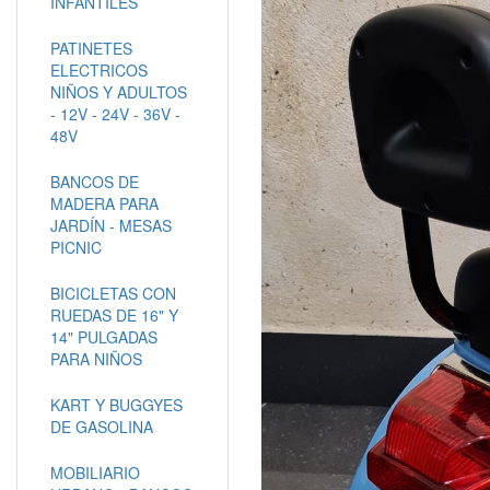
INFANTILES
PATINETES
ELECTRICOS
NIÑOS Y ADULTOS
- 12V - 24V - 36V -
48V
BANCOS DE
MADERA PARA
JARDÍN - MESAS
PICNIC
BICICLETAS CON
RUEDAS DE 16" Y
14" PULGADAS
PARA NIÑOS
KART Y BUGGYES
DE GASOLINA
MOBILIARIO