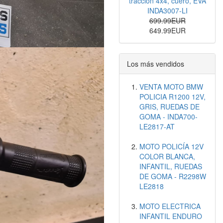
tracción 4x4, cuero, EVA
INDA3007-LI
699.99EUR
649.99EUR
Los más vendidos
VENTA MOTO BMW
POLICIA R1200 12V,
GRIS, RUEDAS DE
GOMA - INDA700-
LE2817-AT
MOTO POLICÍA 12V
COLOR BLANCA,
INFANTIL, RUEDAS
DE GOMA - R2298W
LE2818
MOTO ELECTRICA
INFANTIL ENDURO