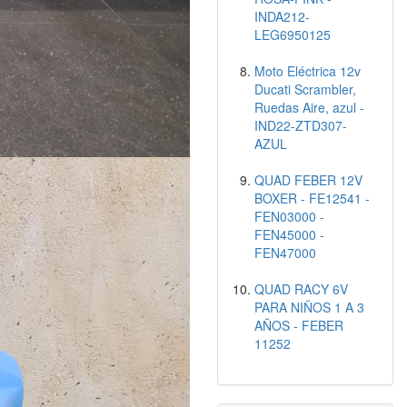
INDA212-
LEG6950125
Moto Eléctrica 12v
Ducati Scrambler,
Ruedas Aire, azul -
IND22-ZTD307-
AZUL
QUAD FEBER 12V
BOXER - FE12541 -
FEN03000 -
FEN45000 -
FEN47000
QUAD RACY 6V
PARA NIÑOS 1 A 3
AÑOS - FEBER
11252