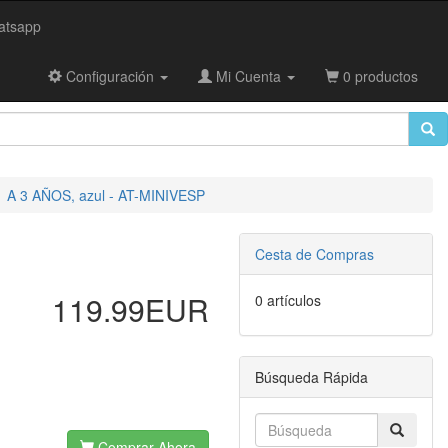
tsapp
Configuración
Mi Cuenta
0 productos
 A 3 AÑOS, azul - AT-MINIVESP
Cesta de Compras
119.99EUR
0 artículos
Búsqueda Rápida
Comprar Ahora