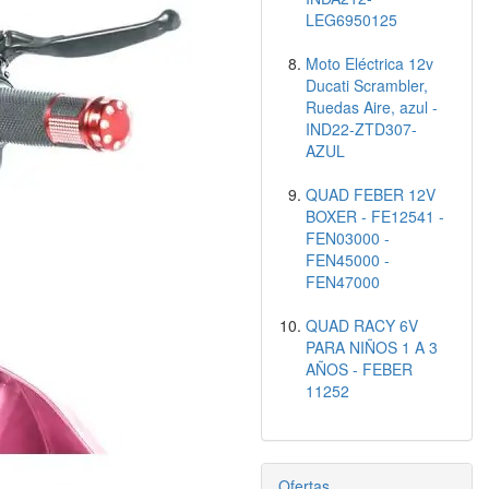
LEG6950125
Moto Eléctrica 12v
Ducati Scrambler,
Ruedas Aire, azul -
IND22-ZTD307-
AZUL
QUAD FEBER 12V
BOXER - FE12541 -
FEN03000 -
FEN45000 -
FEN47000
QUAD RACY 6V
PARA NIÑOS 1 A 3
AÑOS - FEBER
11252
Ofertas