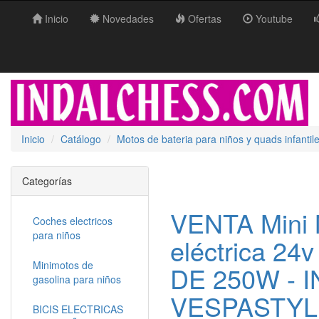
Inicio
Novedades
Ofertas
Youtube
Inicio
Catálogo
Motos de bateria para niños y quads infantil
Categorías
VENTA Mini 
Coches electricos
para niños
eléctrica 2
Minimotos de
DE 250W - I
gasolina para niños
VESPASTYL
BICIS ELECTRICAS