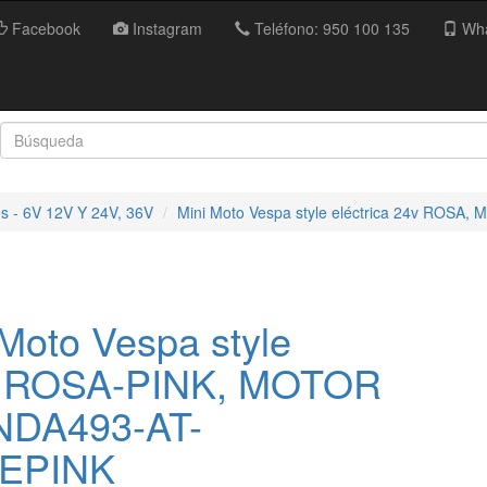
Facebook
Instagram
Teléfono: 950 100 135
Wha
es - 6V 12V Y 24V, 36V
Mini Moto Vespa style eléctrica 24v ROSA
Moto Vespa style
4v ROSA-PINK, MOTOR
NDA493-AT-
EPINK