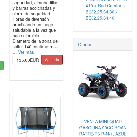
seguridad, almohadillas
410 + Red Comfort -
y barras acolchadas y
BE32.25.64.30 -
cierre de seguridad. -
BE32.25.64.40
Horas de diversión
practicando un juego
saludable a la vez que
hace ejercicio. -
Diámetro de la zona de
Ofertas
salto: 140 centímetros -
…
Ver más
135.00EUR
Agotado
a
VENTA MINI QUAD
GASOLINA 90CC ROAN
RATTE-R6 R-N-1, AZUL