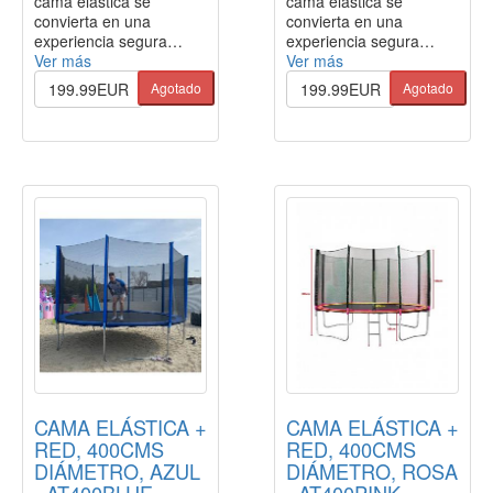
cama elástica se
cama elástica se
convierta en una
convierta en una
experiencia segura…
experiencia segura…
Ver más
Ver más
199.99EUR
Agotado
199.99EUR
Agotado
CAMA ELÁSTICA +
CAMA ELÁSTICA +
RED, 400CMS
RED, 400CMS
DIÁMETRO, AZUL
DIÁMETRO, ROSA
- AT400BLUE
- AT400PINK