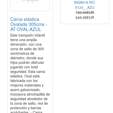
INDA818-RO-
5124__AZU
749.99EUR
649.99EUR
Cama elástica
Ovalada 305cms -
AT-OVAL-AZUL
Este trampolín infantil
tiene una amplia
dimensión, con una
zona de salto de 305
centímetros de
diámetro, donde sus
hijos podrán disfrutar
jugando con total
seguridad. Esta cama
elástica Oval está
fabricada con los
mejores materiales y
acero galvanizado.
Incorpora almohadilla de
seguridad alrededor de
la zona de salto, red de
protección y barras
acolchadas. - Cama