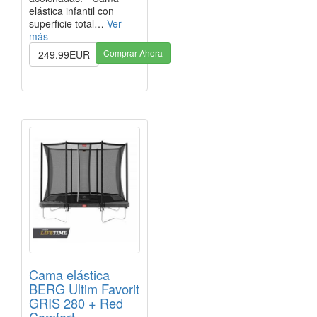
elástica infantil con
superficie total…
Ver
más
Comprar Ahora
249.99EUR
Cama elástica
BERG Ultim Favorit
GRIS 280 + Red
Comfort -