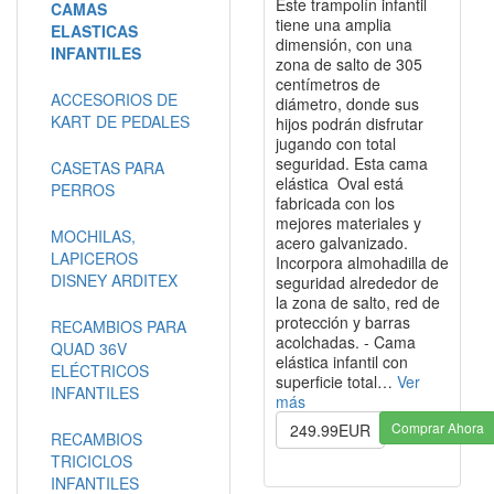
Este trampolín infantil
CAMAS
tiene una amplia
ELASTICAS
dimensión, con una
INFANTILES
zona de salto de 305
centímetros de
ACCESORIOS DE
diámetro, donde sus
KART DE PEDALES
hijos podrán disfrutar
jugando con total
seguridad. Esta cama
CASETAS PARA
elástica Oval está
PERROS
fabricada con los
mejores materiales y
MOCHILAS,
acero galvanizado.
LAPICEROS
Incorpora almohadilla de
DISNEY ARDITEX
seguridad alrededor de
la zona de salto, red de
protección y barras
RECAMBIOS PARA
acolchadas. - Cama
QUAD 36V
elástica infantil con
ELÉCTRICOS
superficie total…
Ver
INFANTILES
más
Comprar Ahora
249.99EUR
RECAMBIOS
TRICICLOS
INFANTILES