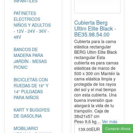
INFANTILES
PATINETES
ELECTRICOS
Cubierta Berg
NIÑOS Y ADULTOS
Ultim Elite Black -
- 12V - 24V - 36V -
BE35.98.54.00
48V
Cubierta para la cama
elástica rectangular
BANCOS DE
BERG Ultim Elite Black
MADERA PARA
rectangular Esta
JARDÍN - MESAS
cubierta es para camas
PICNIC
elásticas de marco de
500 x 300 cm Mantén la
cama elástica limpia y
BICICLETAS CON
protegida de los rayos
RUEDAS DE 16" Y
del sol y el mal tiempo
14" PULGADAS
con esta cubierta. Una
PARA NIÑOS
buena inversión que
alargará la vida de tu
KART Y BUGGYES
trampolín. Caja de
DE GASOLINA
38x21x57 cm
Peso 9,6 kg…
Ver más
MOBILIARIO
Comprar Ahora
139.00EUR