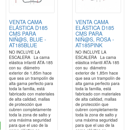
VENTA CAMA
VENTA CAMA
ELÁSTICA D185
ELÁSTICA D185
CMS PARA
CMS PARA
NIÑ@S, BLUE -
NIÑ@S, ROSA -
AT185BLUE
AT185PINK
NO INCLUYE LA
NO INCLUYE LA
ESCALERA La cama
ESCALERA La cama
elástica infantil ATA-185
elástica infantil ATA-185
con su diámetro
con su diámetro
exterior de 1,85m hace
exterior de 1,85m hace
que sea un trampolín de
que sea un trampolín de
alta gama perfecto para
alta gama perfecto para
toda la familia, está
toda la familia, está
fabricado con materiales
fabricado con materiales
de alta calidad, mallas
de alta calidad, mallas
de protección que
de protección que
cubren completamente
cubren completamente
toda la zona de salto y
toda la zona de salto y
una máxima seguridad
una máxima seguridad
para que el uso de la
para que el uso de la