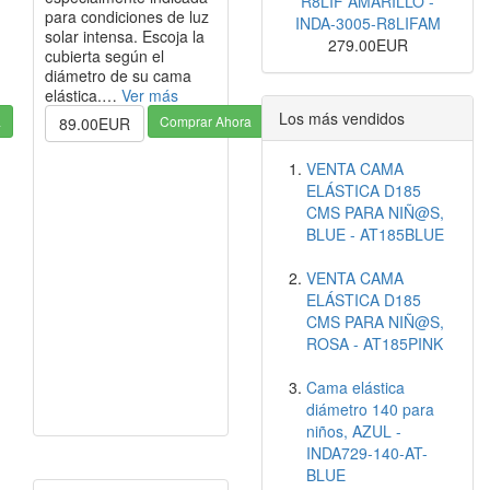
R8LIF AMARILLO -
para condiciones de luz
INDA-3005-R8LIFAM
solar intensa. Escoja la
279.00EUR
cubierta según el
diámetro de su cama
elástica.…
Ver más
Los más vendidos
a
Comprar Ahora
89.00EUR
VENTA CAMA
ELÁSTICA D185
CMS PARA NIÑ@S,
BLUE - AT185BLUE
VENTA CAMA
ELÁSTICA D185
CMS PARA NIÑ@S,
ROSA - AT185PINK
Cama elástica
diámetro 140 para
niños, AZUL -
INDA729-140-AT-
BLUE