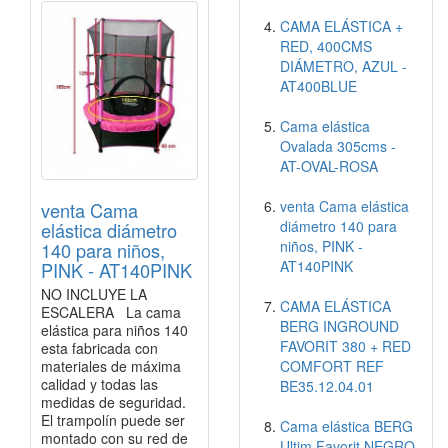
CAMA ELÁSTICA +
RED, 400CMS
DIÁMETRO, AZUL -
AT400BLUE
Cama elástica
Ovalada 305cms -
AT-OVAL-ROSA
venta Cama elástica
venta Cama
diámetro 140 para
elástica diámetro
niños, PINK -
140 para niños,
AT140PINK
PINK - AT140PINK
NO INCLUYE LA
CAMA ELÁSTICA
ESCALERA La cama
BERG INGROUND
elástica para niños 140
FAVORIT 380 + RED
esta fabricada con
materiales de máxima
COMFORT REF
calidad y todas las
BE35.12.04.01
medidas de seguridad.
El trampolín puede ser
Cama elástica BERG
montado con su red de
Ultim Favorit NEGRO