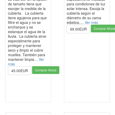
de tamaño tiene que
para condiciones de luz
escojer la medida de la
solar intensa. Escoja la
cubierta. La cubierta
cubierta según el
tiene agujeros para que
diámetro de su cama
filtre el agua y no se
elástica.…
Ver más
encharque y se
Comprar Ahor
69.00EUR
estanque el agua de la
lluvia. La cubierta sirve
especialmente para
proteger y mantener
seco y limpio el cubre
muelles. También para
mantener limpia…
Ver
más
Comprar Ahora
45.00EUR