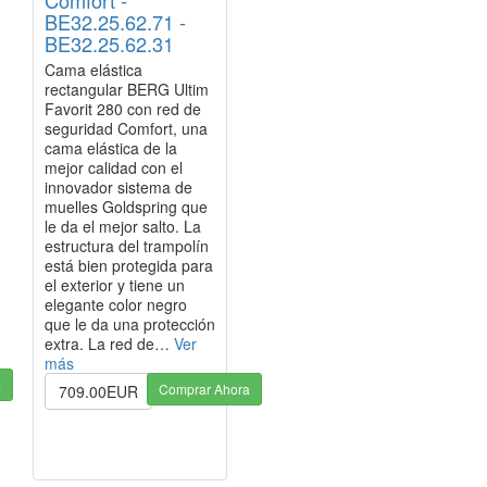
BE32.25.62.71 -
BE32.25.62.31
Cama elástica
rectangular BERG Ultim
Favorit 280 con red de
seguridad Comfort, una
cama elástica de la
mejor calidad con el
innovador sistema de
muelles Goldspring que
le da el mejor salto. La
estructura del trampolín
está bien protegida para
el exterior y tiene un
elegante color negro
que le da una protección
extra. La red de…
Ver
más
a
Comprar Ahora
709.00EUR