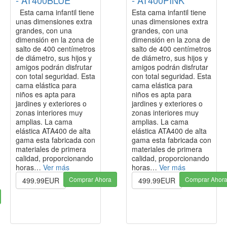
Esta cama infantil tiene
Esta cama infantil tiene
unas dimensiones extra
unas dimensiones extra
grandes, con una
grandes, con una
dimensión en la zona de
dimensión en la zona de
salto de 400 centímetros
salto de 400 centímetros
de diámetro, sus hijos y
de diámetro, sus hijos y
amigos podrán disfrutar
amigos podrán disfrutar
con total seguridad. Esta
con total seguridad. Esta
cama elástica para
cama elástica para
niños es apta para
niños es apta para
jardines y exteriores o
jardines y exteriores o
zonas interiores muy
zonas interiores muy
amplias. La cama
amplias. La cama
elástica ATA400 de alta
elástica ATA400 de alta
gama esta fabricada con
gama esta fabricada con
materiales de primera
materiales de primera
calidad, proporcionando
calidad, proporcionando
horas…
Ver más
horas…
Ver más
Comprar Ahora
Comprar Ahor
499.99EUR
499.99EUR