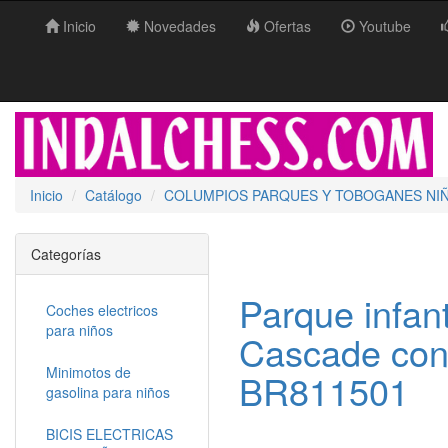
Inicio
Novedades
Ofertas
Youtube
Inicio
Catálogo
COLUMPIOS PARQUES Y TOBOGANES NI
Categorías
Parque infan
Coches electricos
para niños
Cascade con
Minimotos de
BR811501
gasolina para niños
BICIS ELECTRICAS