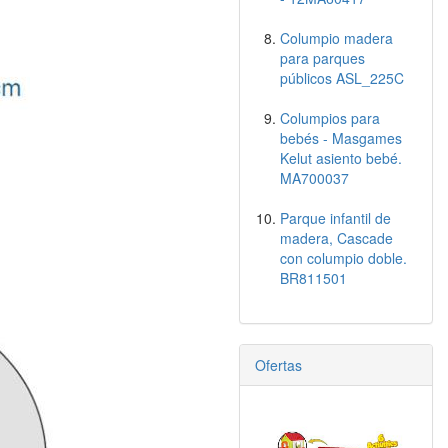
Columpio madera
para parques
públicos ASL_225C
Columpios para
bebés - Masgames
Kelut asiento bebé.
MA700037
Parque infantil de
madera, Cascade
con columpio doble.
BR811501
Ofertas