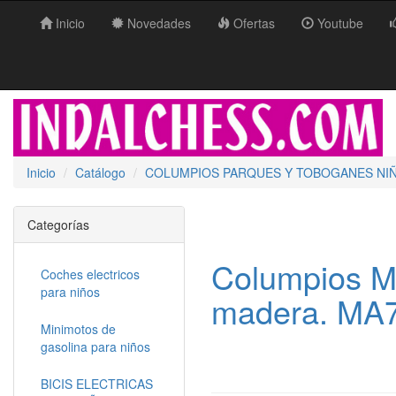
Inicio
Novedades
Ofertas
Youtube
Inicio
Catálogo
COLUMPIOS PARQUES Y TOBOGANES NI
Categorías
Columpios M
Coches electricos
para niños
madera. MA
Minimotos de
gasolina para niños
BICIS ELECTRICAS