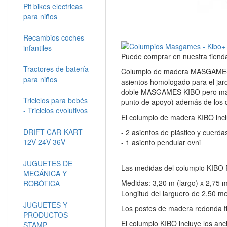
Pit bikes electricas
para niños
Recambios coches
infantiles
Puede comprar en nuestra tie
Tractores de batería
Columpio de madera MASGAMES 
para niños
asientos homologado para el ja
doble MASGAMES KIBO pero más c
Triciclos para bebés
punto de apoyo) además de los d
- Triciclos evolutivos
El columpio de madera KIBO incl
DRIFT CAR-KART
- 2 asientos de plástico y cuerda
12V-24V-36V
- 1 asiento pendular ovni
JUGUETES DE
Las medidas del columpio KIBO P
MECÁNICA Y
Medidas: 3,20 m (largo) x 2,75 m
ROBÓTICA
Longitud del larguero de 2,50 me
JUGUETES Y
Los postes de madera redonda ti
PRODUCTOS
El columpio KIBO incluye los ancla
STAMP