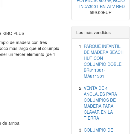
POTENCIA 800 W, ROJO
- INDA3001-BN-ATV-RED
599.00EUR
Los más vendidos
S KIBO PLUS
pio de madera con tres
PARQUE INFANTIL
poco más largo que el columpio
DE MADERA BEACH
er un tercer elemento (de 1
HUT CON
COLUMPIO DOBLE.
BR811301-
MA811301
VENTA DE 4
ANCLAJES PARA
COLUMPIOS DE
MADERA PARA
CLAVAR EN LA
TIERRA
 de arriba.
COLUMPIO DE