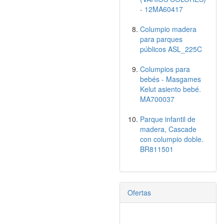
- 12MA60417
Columpio madera
para parques
públicos ASL_225C
Columpios para
bebés - Masgames
Kelut asiento bebé.
MA700037
Parque infantil de
madera, Cascade
con columpio doble.
BR811501
Ofertas