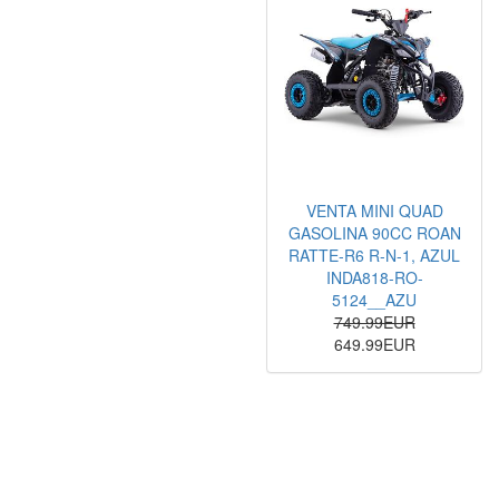
VENTA MINI QUAD
GASOLINA 90CC ROAN
RATTE-R6 R-N-1, AZUL
INDA818-RO-
5124__AZU
749.99EUR
649.99EUR