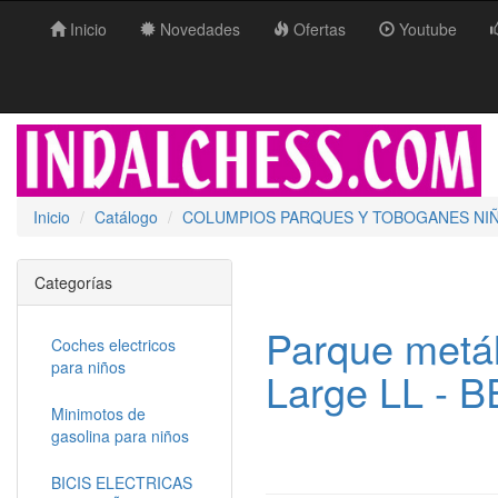
Inicio
Novedades
Ofertas
Youtube
Inicio
Catálogo
COLUMPIOS PARQUES Y TOBOGANES NI
Categorías
Parque metá
Coches electricos
para niños
Large LL - B
Minimotos de
gasolina para niños
BICIS ELECTRICAS