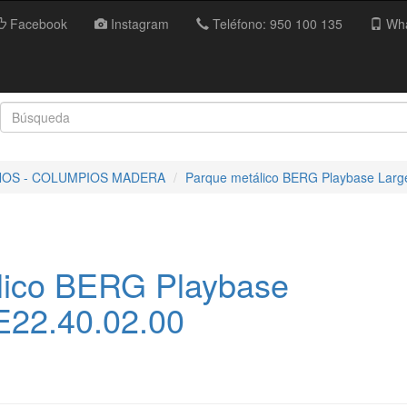
Facebook
Instagram
Teléfono: 950 100 135
Wha
ÑOS - COLUMPIOS MADERA
Parque metálico BERG Playbase Large
lico BERG Playbase
E22.40.02.00