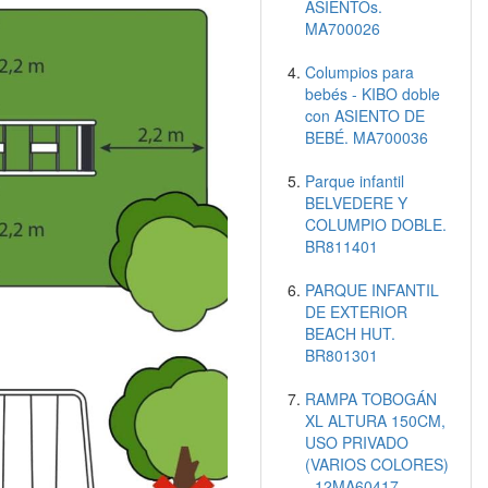
ASIENTOs.
MA700026
Columpios para
bebés - KIBO doble
con ASIENTO DE
BEBÉ. MA700036
Parque infantil
BELVEDERE Y
COLUMPIO DOBLE.
BR811401
PARQUE INFANTIL
DE EXTERIOR
BEACH HUT.
BR801301
RAMPA TOBOGÁN
XL ALTURA 150CM,
USO PRIVADO
(VARIOS COLORES)
- 12MA60417