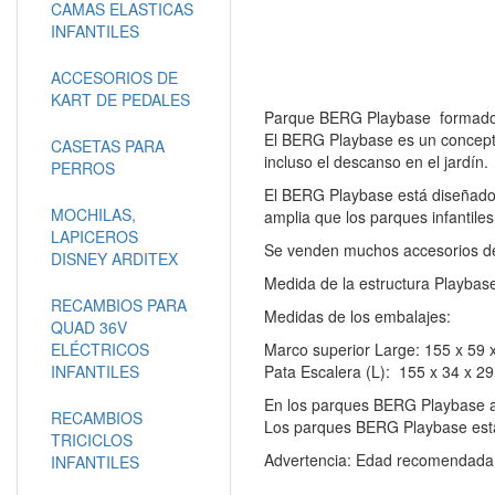
CAMAS ELASTICAS
INFANTILES
ACCESORIOS DE
KART DE PEDALES
Parque BERG Playbase formado po
El BERG Playbase es un concepto n
CASETAS PARA
incluso el descanso en el jardín
PERROS
El BERG Playbase está diseñado p
MOCHILAS,
amplia que los parques infantiles
LAPICEROS
Se venden muchos accesorios de t
DISNEY ARDITEX
Medida de la estructura Playbas
RECAMBIOS PARA
Medidas de los embalajes:
QUAD 36V
ELÉCTRICOS
Marco superior Large: 155 x 59 
INFANTILES
Pata Escalera (L): 155 x 34 x 29
En los parques BERG Playbase a
RECAMBIOS
Los parques BERG Playbase está
TRICICLOS
Advertencia: Edad recomendada
INFANTILES