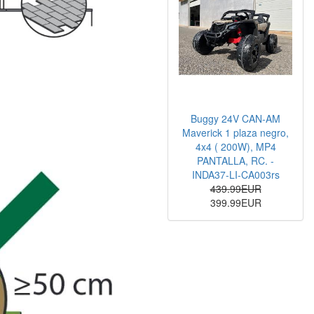
Buggy 24V CAN-AM
Maverick 1 plaza negro,
4x4 ( 200W), MP4
PANTALLA, RC. -
INDA37-LI-CA003rs
439.99EUR
399.99EUR