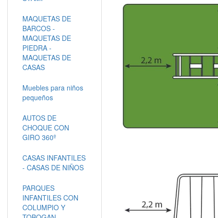
MAQUETAS DE
BARCOS -
MAQUETAS DE
PIEDRA -
MAQUETAS DE
CASAS
Muebles para niños
pequeños
AUTOS DE
CHOQUE CON
GIRO 360º
CASAS INFANTILES
- CASAS DE NIÑOS
PARQUES
INFANTILES CON
COLUMPIO Y
TOBOGAN