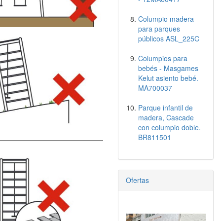
Columpio madera
para parques
públicos ASL_225C
Columpios para
bebés - Masgames
Kelut asiento bebé.
MA700037
Parque infantil de
madera, Cascade
con columpio doble.
BR811501
Ofertas