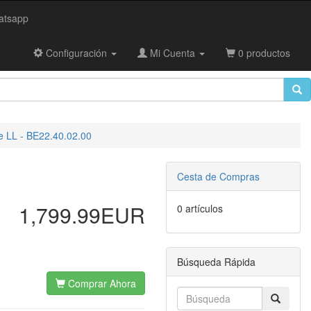
tsapp
Configuración
Mi Cuenta
0 productos
 LL - BE22.40.02.00
Cesta de Compras
1,799.99EUR
0 artículos
Búsqueda Rápida
Comprar Ahora