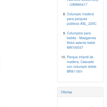
- 12MA60417
Columpio madera
para parques
públicos ASL_225C
Columpios para
bebés - Masgames
Kelut asiento bebé.
MA700037
Parque infantil de
madera, Cascade
con columpio doble.
BR811501
Ofertas