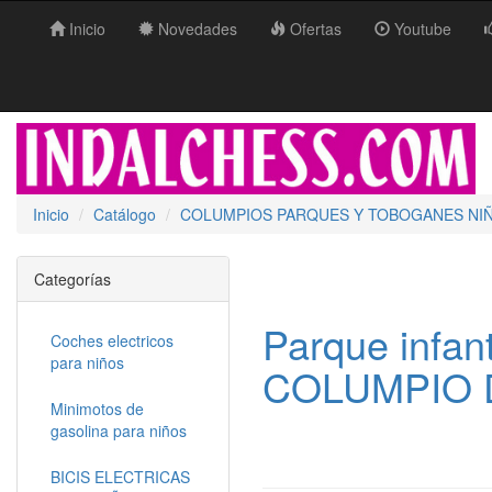
Inicio
Novedades
Ofertas
Youtube
Inicio
Catálogo
COLUMPIOS PARQUES Y TOBOGANES NI
Categorías
Parque infa
Coches electricos
para niños
COLUMPIO 
Minimotos de
gasolina para niños
BICIS ELECTRICAS