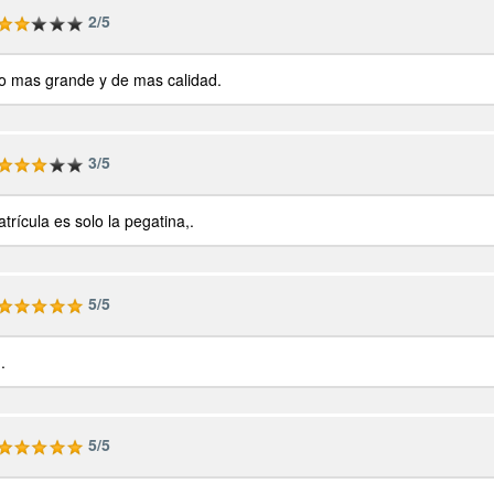
2/5
o mas grande y de mas calidad.
3/5
rícula es solo la pegatina,.
5/5
.
5/5