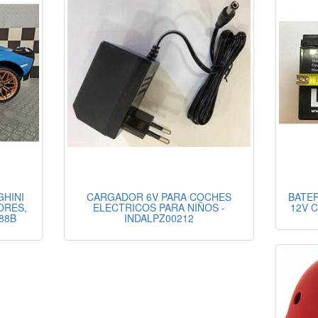
GHINI
CARGADOR 6V PARA COCHES
BATER
TORES,
ELECTRICOS PARA NIÑOS -
12V 
988B
INDALPZ00212