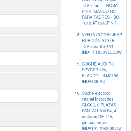
12V infantil - ROSA-
PINK, MANDO RC
PARA PADRES - BC-
1618 AT1618PINK
VENTA COCHE JEEP
RUBICÓN STYLE
12V amarillo 4X4, -
IND1-FT938YELLOW
COCHE AUDI R8
SPYDER 12v,
BLANCO - BJJ2198 -
INDA439-AC
Coche eléctrico
infantil Mercedes
GLC63, 2 PLAZAS,
PANTALLA MP4, 4
motores DE 12V,
pintado negro -
INDA101-XMX-608zw