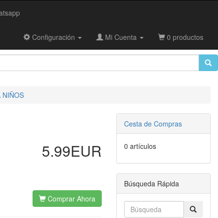
tsapp
Configuración
Mi Cuenta
0 productos
 NIÑOS
Cesta de Compras
5.99EUR
0 artículos
Búsqueda Rápida
Comprar Ahora