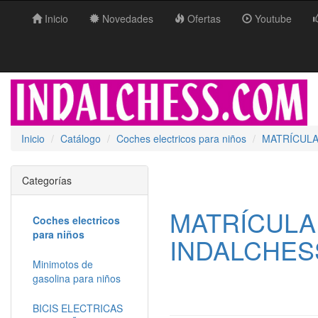
Inicio
Novedades
Ofertas
Youtube
Inicio
Catálogo
Coches electricos para niños
MATRÍCULA
Categorías
MATRÍCULA
Coches electricos
para niños
INDALCHESS
Minimotos de
gasolina para niños
BICIS ELECTRICAS