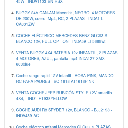
45W - INDA1103-BN-RSX
BUGGY 24V CAN-AM Maverick, NEGRO, 4 MOTORES
DE 200W, cuero, Mp4, RC, 2 PLAZAS - INDA1-LI-
CA001ZW
COCHE ELÉCTRICO MERCEDES-BENZ GLC63 S
BLANCO 12v, FULL OPTION - INDA59-LI-5688wt
VENTA BUGGY 4X4 BATERIA 12v INFANTIL, 2 PLAZAS,
4 MOTORES, AZUL, pantalla mp4 INDA127-XMX-
603blue
Coche range rapid 12V infantil - ROSA-PINK, MANDO
RC PARA PADRES - BC-1618 AT1618PINK
VENTA COCHE JEEP RUBICÓN STYLE 12V amarillo
4X4, - IND1-FT938YELLOW
COCHE AUDI R8 SPYDER 12v, BLANCO - BJJ2198 -
INDA439-AC
Coche eléctrico infantil Mercedes GLC63, 2 PLAZAS,