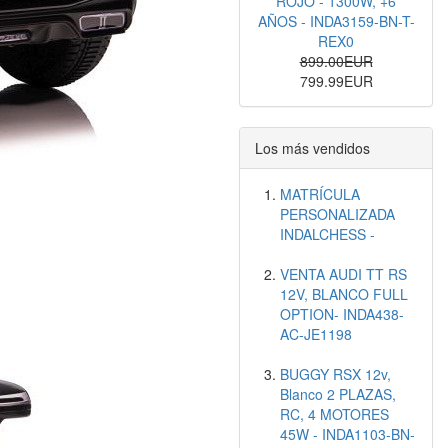
ROJO - 1300W, +6
AÑOS - INDA3159-BN-T-
REX0
899.00EUR
799.99EUR
Los más vendidos
MATRÍCULA
PERSONALIZADA
INDALCHESS -
VENTA AUDI TT RS
12V, BLANCO FULL
OPTION- INDA438-
AC-JE1198
BUGGY RSX 12v,
Blanco 2 PLAZAS,
RC, 4 MOTORES
45W - INDA1103-BN-