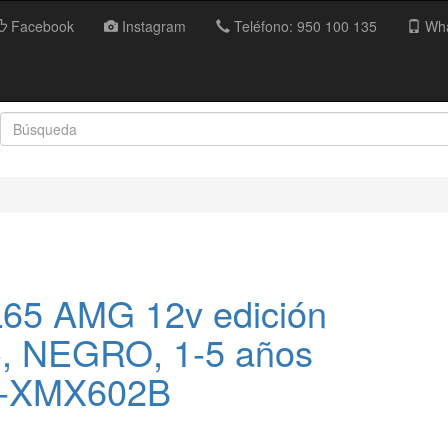
Facebook
Instagram
Teléfono: 950 100 135
Wha
65 AMG 12v edición
, NEGRO, 1-5 años
C-XMX602B