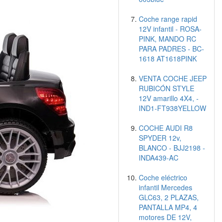
Coche range rapid
12V infantil - ROSA-
PINK, MANDO RC
PARA PADRES - BC-
1618 AT1618PINK
VENTA COCHE JEEP
RUBICÓN STYLE
12V amarillo 4X4, -
IND1-FT938YELLOW
COCHE AUDI R8
SPYDER 12v,
BLANCO - BJJ2198 -
INDA439-AC
Coche eléctrico
infantil Mercedes
GLC63, 2 PLAZAS,
PANTALLA MP4, 4
motores DE 12V,