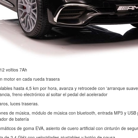
12 voltios 7Ah
un motor en cada rueda trasera
ables hasta 4,5 km por hora, avanza y retrocede con 'arranque suave'
ncia, freno electrónico al soltar el pedal del acelerador
ros, luces traseras.
ones de música, módulo de música con bluetooth, entrada MP3 y USB p
ador de batería
umáticos de goma EVA, asiento de cuero artificial con cinturón de seg
ia de 2,4 GHz con velocidades ajustables y botón de pausa