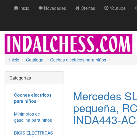
Inicio
Novedades
Ofertas
Youtube
Inicio
Catálogo
Coches electricos para niños
Categorías
Mercedes SL
Coches electricos
para niños
pequeña, RC
Minimotos de
INDA443-A
gasolina para niños
BICIS ELECTRICAS