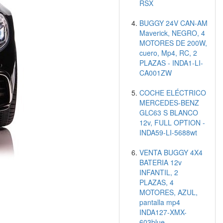
RSX
BUGGY 24V CAN-AM
Maverick, NEGRO, 4
MOTORES DE 200W,
cuero, Mp4, RC, 2
PLAZAS - INDA1-LI-
CA001ZW
COCHE ELÉCTRICO
MERCEDES-BENZ
GLC63 S BLANCO
12v, FULL OPTION -
INDA59-LI-5688wt
VENTA BUGGY 4X4
BATERIA 12v
INFANTIL, 2
PLAZAS, 4
MOTORES, AZUL,
pantalla mp4
INDA127-XMX-
603blue