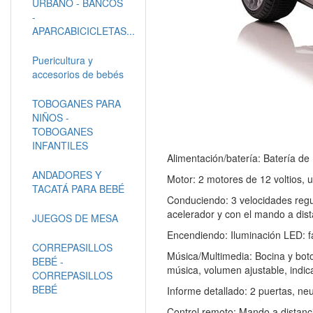
URBANO - BANCOS
-
APARCABICICLETAS...
Puericultura y
accesorios de bebés
TOBOGANES PARA
NIÑOS -
TOBOGANES
INFANTILES
Alimentación/batería: Batería de 
ANDADORES Y
Motor: 2 motores de 12 voltios, 
TACATÁ PARA BEBÉ
Conduciendo: 3 velocidades regul
acelerador y con el mando a dista
JUEGOS DE MESA
Encendiendo: Iluminación LED: fa
CORREPASILLOS
Música/Multimedia: Bocina y bot
BEBÉ -
música, volumen ajustable, indic
CORREPASILLOS
BEBÉ
Informe detallado: 2 puertas, ne
Control remoto: Mando a distanc