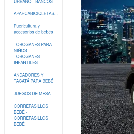
URBANO - BANCOS
-
APARCABICICLETAS...
Puericultura y
accesorios de bebés
TOBOGANES PARA
NIÑOS -
TOBOGANES
INFANTILES
ANDADORES Y
TACATÁ PARA BEBÉ
JUEGOS DE MESA
CORREPASILLOS
BEBÉ -
CORREPASILLOS
BEBÉ