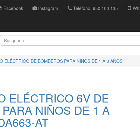
Facebook
Instagram
Teléfono: 950 100 135
Wha
O ELÉCTRICO DE BOMBEROS PARA NIÑOS DE 1 A 3 AÑOS
O ELÉCTRICO 6V DE
PARA NIÑOS DE 1 A
NDA663-AT