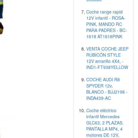
Coche range rapid
12V infantil - ROSA-
PINK, MANDO RC
PARA PADRES - BC-
1618 AT1618PINK
VENTA COCHE JEEP
RUBICÓN STYLE
12V amarillo 4X4, -
IND1-FT938YELLOW
COCHE AUDI R8
SPYDER 12v,
BLANCO - BJJ2198 -
INDA439-AC
Coche eléctrico
infantil Mercedes
GLC63, 2 PLAZAS,
PANTALLA MP4, 4
motores DE 12V,