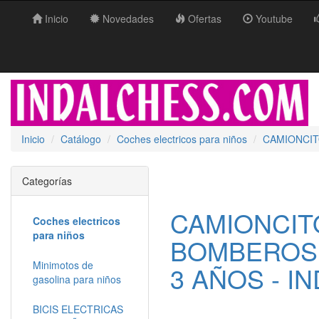
Inicio
Novedades
Ofertas
Youtube
Inicio
Catálogo
Coches electricos para niños
CAMIONCIT
Categorías
CAMIONCIT
Coches electricos
para niños
BOMBEROS 
Minimotos de
3 AÑOS - I
gasolina para niños
BICIS ELECTRICAS