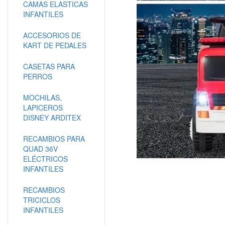
CAMAS ELASTICAS
INFANTILES
ACCESORIOS DE
KART DE PEDALES
CASETAS PARA
PERROS
MOCHILAS,
LAPICEROS
DISNEY ARDITEX
RECAMBIOS PARA
QUAD 36V
ELÉCTRICOS
INFANTILES
RECAMBIOS
TRICICLOS
INFANTILES