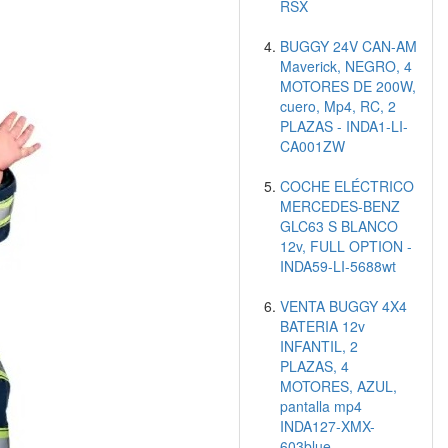
RSX
BUGGY 24V CAN-AM
Maverick, NEGRO, 4
MOTORES DE 200W,
cuero, Mp4, RC, 2
PLAZAS - INDA1-LI-
CA001ZW
COCHE ELÉCTRICO
MERCEDES-BENZ
GLC63 S BLANCO
12v, FULL OPTION -
INDA59-LI-5688wt
VENTA BUGGY 4X4
BATERIA 12v
INFANTIL, 2
PLAZAS, 4
MOTORES, AZUL,
pantalla mp4
INDA127-XMX-
603blue