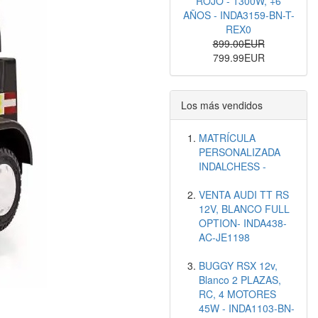
ROJO - 1300W, +6
AÑOS - INDA3159-BN-T-
REX0
899.00EUR
799.99EUR
Los más vendidos
MATRÍCULA
PERSONALIZADA
INDALCHESS -
VENTA AUDI TT RS
12V, BLANCO FULL
OPTION- INDA438-
AC-JE1198
BUGGY RSX 12v,
Blanco 2 PLAZAS,
RC, 4 MOTORES
45W - INDA1103-BN-