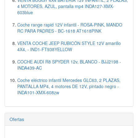
VENTA BUGGY 4X4 BATERIA 12v INFANTIL, 2 PLAZAS,
4 MOTORES, AZUL, pantalla mp4 INDA127-XMX-
603blue
Coche range rapid 12V infantil - ROSA-PINK, MANDO
RC PARA PADRES - BC-1618 AT1618PINK
VENTA COCHE JEEP RUBICÓN STYLE 12V amarillo
4X4, - IND1-FT938YELLOW
COCHE AUDI R8 SPYDER 12v, BLANCO - BJJ2198 -
INDA439-AC
Coche eléctrico infantil Mercedes GLC63, 2 PLAZAS,
PANTALLA MP4, 4 motores DE 12V, pintado negro -
INDA101-XMX-608zw
Ofertas