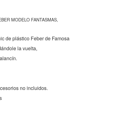
EBER MODELO FANTASMAS,
nic de plástico Feber de Famosa
ándole la vuelta,
alancín.
cesorios no incluidos.
s