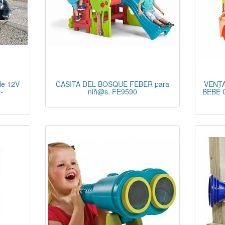
le 12V
CASITA DEL BOSQUE FEBER para
VENTA
-
niñ@s. FE9590
BEBÉ 