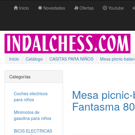
Inicio
Novedades
Ofertas
Youtube
Inicio
Catálogo
CASITAS PARA NIÑOS
Mesa picnic-bal
Categorías
Mesa picnic
Coches electricos
para niños
Fantasma 8
Minimotos de
gasolina para niños
BICIS ELECTRICAS