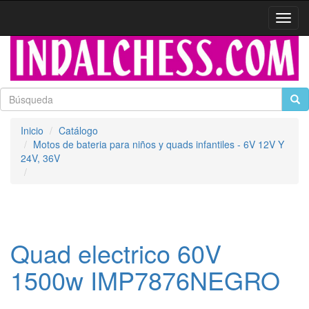
Activa
naveg
Inicio
Catálogo
Motos de bateria para niños y quads infantiles - 6V 12V Y
24V, 36V
Quad electrico 60V
1500w IMP7876NEGRO