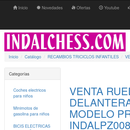
Inicio
Novedades
Ofertas
Youtube
Inicio
Catálogo
RECAMBIOS TRICICLOS INFANTILES
VE
Categorías
VENTA RUE
Coches electricos
para niños
DELANTERA
Minimotos de
MODELO PR
gasolina para niños
INDALPZ00
BICIS ELECTRICAS