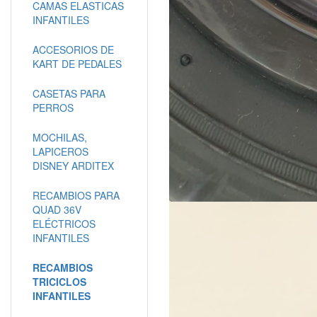
CAMAS ELASTICAS
INFANTILES
ACCESORIOS DE
KART DE PEDALES
CASETAS PARA
PERROS
MOCHILAS,
LAPICEROS
DISNEY ARDITEX
RECAMBIOS PARA
QUAD 36V
ELÉCTRICOS
INFANTILES
RECAMBIOS
TRICICLOS
INFANTILES