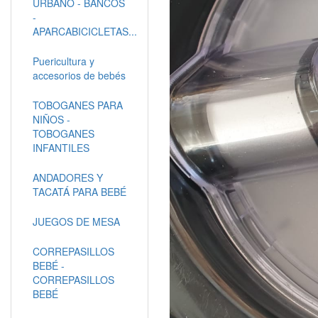
URBANO - BANCOS
-
APARCABICICLETAS...
Puericultura y
accesorios de bebés
TOBOGANES PARA
NIÑOS -
TOBOGANES
INFANTILES
ANDADORES Y
TACATÁ PARA BEBÉ
JUEGOS DE MESA
CORREPASILLOS
BEBÉ -
CORREPASILLOS
BEBÉ