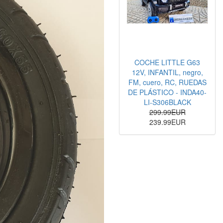
COCHE LITTLE G63
12V, INFANTIL, negro,
FM, cuero, RC, RUEDAS
DE PLÁSTICO - INDA40-
LI-S306BLACK
299.99EUR
239.99EUR