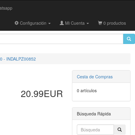
tsapp
Configuración
Mi Cuenta
0 productos
 - INDALPZ00852
Cesta de Compras
20.99EUR
0 artículos
Búsqueda Rápida