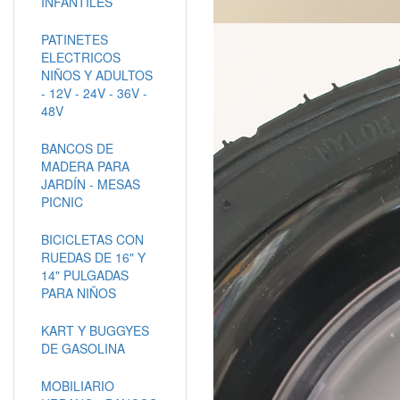
INFANTILES
PATINETES
ELECTRICOS
NIÑOS Y ADULTOS
- 12V - 24V - 36V -
48V
BANCOS DE
MADERA PARA
JARDÍN - MESAS
PICNIC
BICICLETAS CON
RUEDAS DE 16" Y
14" PULGADAS
PARA NIÑOS
KART Y BUGGYES
DE GASOLINA
MOBILIARIO