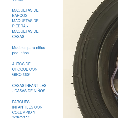
MAQUETAS DE
BARCOS -
MAQUETAS DE
PIEDRA -
MAQUETAS DE
CASAS
Muebles para niños
pequeños
AUTOS DE
CHOQUE CON
GIRO 360º
CASAS INFANTILES
- CASAS DE NIÑOS
PARQUES
INFANTILES CON
COLUMPIO Y
TOBOGAN