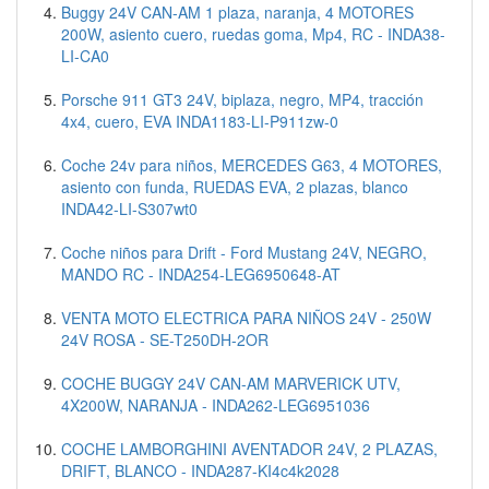
Buggy 24V CAN-AM 1 plaza, naranja, 4 MOTORES
200W, asiento cuero, ruedas goma, Mp4, RC - INDA38-
LI-CA0
Porsche 911 GT3 24V, biplaza, negro, MP4, tracción
4x4, cuero, EVA INDA1183-LI-P911zw-0
Coche 24v para niños, MERCEDES G63, 4 MOTORES,
asiento con funda, RUEDAS EVA, 2 plazas, blanco
INDA42-LI-S307wt0
Coche niños para Drift - Ford Mustang 24V, NEGRO,
MANDO RC - INDA254-LEG6950648-AT
VENTA MOTO ELECTRICA PARA NIÑOS 24V - 250W
24V ROSA - SE-T250DH-2OR
COCHE BUGGY 24V CAN-AM MARVERICK UTV,
4X200W, NARANJA - INDA262-LEG6951036
COCHE LAMBORGHINI AVENTADOR 24V, 2 PLAZAS,
DRIFT, BLANCO - INDA287-KI4c4k2028