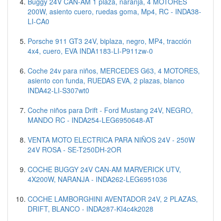
Buggy 24V CAN-AM 1 plaza, naranja, 4 MOTORES
200W, asiento cuero, ruedas goma, Mp4, RC - INDA38-
LI-CA0
Porsche 911 GT3 24V, biplaza, negro, MP4, tracción
4x4, cuero, EVA INDA1183-LI-P911zw-0
Coche 24v para niños, MERCEDES G63, 4 MOTORES,
asiento con funda, RUEDAS EVA, 2 plazas, blanco
INDA42-LI-S307wt0
Coche niños para Drift - Ford Mustang 24V, NEGRO,
MANDO RC - INDA254-LEG6950648-AT
VENTA MOTO ELECTRICA PARA NIÑOS 24V - 250W
24V ROSA - SE-T250DH-2OR
COCHE BUGGY 24V CAN-AM MARVERICK UTV,
4X200W, NARANJA - INDA262-LEG6951036
COCHE LAMBORGHINI AVENTADOR 24V, 2 PLAZAS,
DRIFT, BLANCO - INDA287-KI4c4k2028