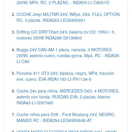
200W, MP4, RC, 2 PLAZAS, - INDA55-LI-CA001O
COCHE Jeep MILITAR 24V, Willys, 4X4, FULL OPTION,
RC, 3 plazas. INDA263-LEG6950921
Drifting GO DRIFTKart 24V, batería 2x12V, 15Km / h,
motores 350W INDA288-SX1968rd
Buggy 24V CAN-AM 1 plaza, naranja, 4 MOTORES
200W, asiento cuero, ruedas goma, Mp4, RC - INDA38-
LI-CA0
Porsche 911 GT3 24V, biplaza, negro, MP4, tracción
4x4, cuero, EVA INDA1183-LI-P911zw-0
Coche 24v para niños, MERCEDES G63, 4 MOTORES,
asiento con funda, RUEDAS EVA, 2 plazas, blanco
INDA42-LI-S307wt0
Coche niños para Drift - Ford Mustang 24V, NEGRO,
MANDO RC - INDA254-LEG6950648-AT
VENTA MOTO ELECTRICA PARA NIÑOS 24V - 250W