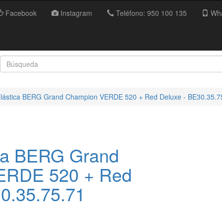
Facebook
Instagram
Teléfono: 950 100 135
Wha
lástica BERG Grand Champion VERDE 520 + Red Deluxe - BE30.35.7
ca BERG Grand
ERDE 520 + Red
0.35.75.71