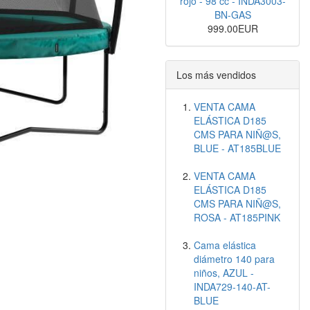
rojo - 98 cc - INDA3003-
BN-GAS
999.00EUR
Los más vendidos
VENTA CAMA
ELÁSTICA D185
CMS PARA NIÑ@S,
BLUE - AT185BLUE
VENTA CAMA
ELÁSTICA D185
CMS PARA NIÑ@S,
ROSA - AT185PINK
Cama elástica
diámetro 140 para
niños, AZUL -
INDA729-140-AT-
BLUE