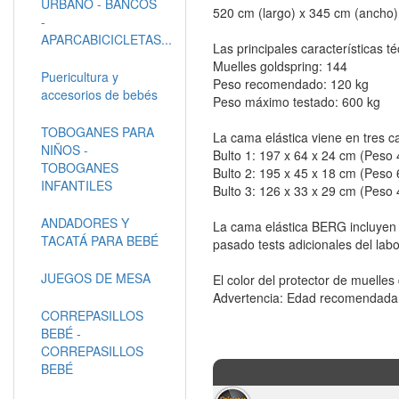
URBANO - BANCOS
520 cm (largo) x 345 cm (ancho)
-
APARCABICICLETAS...
Las principales características t
Muelles goldspring: 144
Puericultura y
Peso recomendado: 120 kg
accesorios de bebés
Peso máximo testado: 600 kg
TOBOGANES PARA
La cama elástica viene en tres ca
NIÑOS -
Bulto 1: 197 x 64 x 24 cm (Peso 
TOBOGANES
Bulto 2: 195 x 45 x 18 cm (Peso 
INFANTILES
Bulto 3: 126 x 33 x 29 cm (Peso 
ANDADORES Y
La cama elástica BERG incluyen 
TACATÁ PARA BEBÉ
pasado tests adicionales del lab
JUEGOS DE MESA
El color del protector de muelle
Advertencia: Edad recomendada 
CORREPASILLOS
BEBÉ -
CORREPASILLOS
BEBÉ