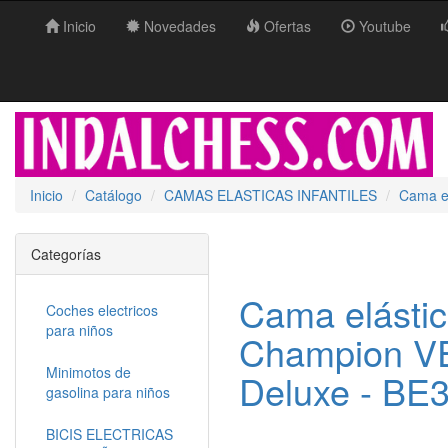
Inicio
Novedades
Ofertas
Youtube
Inicio
Catálogo
CAMAS ELASTICAS INFANTILES
Cama e
Categorías
Cama elásti
Coches electricos
para niños
Champion V
Minimotos de
Deluxe - BE3
gasolina para niños
BICIS ELECTRICAS