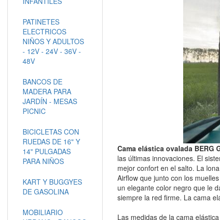
INFANTILES
PATINETES
ELECTRICOS
NIÑOS Y ADULTOS
- 12V - 24V - 36V -
48V
BANCOS DE
MADERA PARA
JARDÍN - MESAS
PICNIC
BICICLETAS CON
RUEDAS DE 16" Y
Cama elástica ovalada BERG 
14" PULGADAS
las últimas innovaciones. El sis
PARA NIÑOS
mejor confort en el salto. La lona
Airflow que junto con los muelles
KART Y BUGGYES
un elegante color negro que le d
DE GASOLINA
siempre la red firme. La cama e
MOBILIARIO
Las medidas de la cama elásti