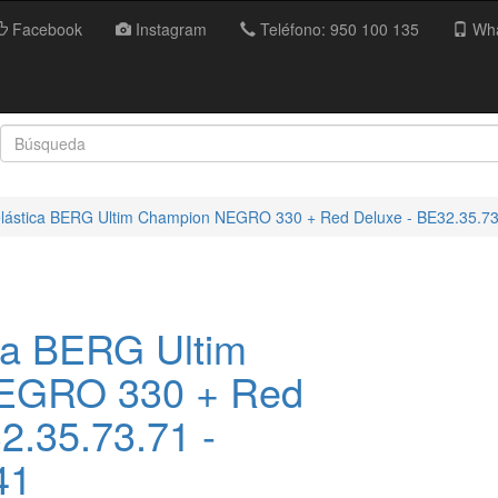
Facebook
Instagram
Teléfono: 950 100 135
Wha
lástica BERG Ultim Champion NEGRO 330 + Red Deluxe - BE32.35.73
ca BERG Ultim
EGRO 330 + Red
2.35.73.71 -
41