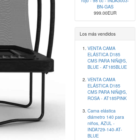
rojo - 98 cc - INDA3003-
BN-GAS
999.00EUR
Los más vendidos
VENTA CAMA
ELÁSTICA D185
CMS PARA NIÑ@S,
BLUE - AT185BLUE
VENTA CAMA
ELÁSTICA D185
CMS PARA NIÑ@S,
ROSA - AT185PINK
Cama elástica
diámetro 140 para
niños, AZUL -
INDA729-140-AT-
BLUE