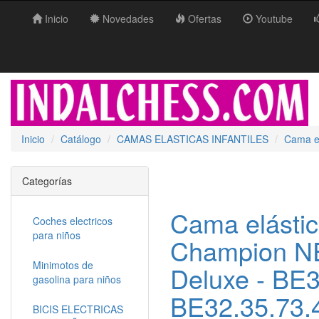
Inicio
Novedades
Ofertas
Youtube
Inicio
Catálogo
CAMAS ELASTICAS INFANTILES
Cama e
Categorías
Cama elásti
Coches electricos
para niños
Champion N
Minimotos de
Deluxe - BE3
gasolina para niños
BE32.35.73.
BICIS ELECTRICAS