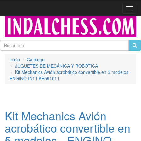
Activa
naveg
Inicio
Catálogo
JUGUETES DE MECÁNICA Y ROBÓTICA
Kit Mechanics Avión acrobático convertible en 5 modelos -
ENGINO IN11 KE591011
Kit Mechanics Avión
acrobático convertible en
5 modelos - ENGINO