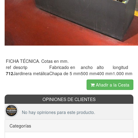
FICHA TÉCNICA. Cotas en mm.
ref
descrip
Fabricado en
ancho
alto
longitud
712
Jardinera metálica
Chapa de 5 mm
500 mm
400 mm
1.000 mm
Añadir a la Cesta
OPINIONES DE CLIENTES
No hay opiniones para este producto.
Categorías