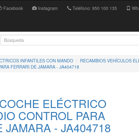
Facebook
Instagram
Teléfono: 950 100 135
Wha
ECTRICOS INFANTILES CON MANDO
RECAMBIOS VEHÍCULOS EL
RA FERRARI DE JAMARA - JA404718
COCHE ELÉCTRICO
IO CONTROL PARA
 JAMARA - JA404718