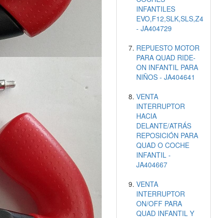
INFANTILES
EVO,F12,SLK,SLS,Z4
- JA404729
REPUESTO MOTOR
PARA QUAD RIDE-
ON INFANTIL PARA
NIÑOS - JA404641
VENTA
INTERRUPTOR
HACIA
DELANTE/ATRÁS
REPOSICIÓN PARA
QUAD O COCHE
INFANTIL -
JA404667
VENTA
INTERRUPTOR
ON/OFF PARA
QUAD INFANTIL Y