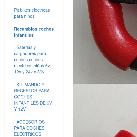
Pit bikes electricas
para niños
Recambios coches
infantiles
Baterias y
cargadores para
coches coches
electricos niños 6v,
12v y 24v y 36v
KIT MANDO Y
RECEPTOR PARA
COCHES
INFANTILES DE 6V
Y 12V
ACCESORIOS
PARA COCHES
ELECTRICOS