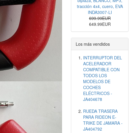
biplaza, BLANCO, MP3,
tracción 4x4, cuero, EVA
INDA3007-LI
699.99EUR
649.99EUR
Los más vendidos
INTERRUPTOR DEL
ACELERADOR
COMPATIBLE CON
TODOS LOS
MODELOS DE
COCHES
ELÉCTRICOS -
JA404678
RUEDA TRASERA
PARA RIDEON E-
TRIKE DE JAMARA -
JA404792