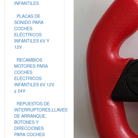
INFANTILES
PLACAS DE
SONIDO PARA
COCHES
ELÉCTRICOS
INFANTILES 6V Y
12V
RECAMBIOS
MOTORES PARA
COCHES
ELÉCTRICOS
INFANTILES 6V 12V
y 24V
REPUESTOS DE
INTERRUPTORES,LLAVES
DE ARRANQUE,
BOTONES Y
DIRECCIONES
PARA COCHES