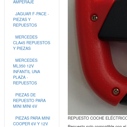
AMPERAJE
JAGUAR F-PACE -
PIEZAS Y
REPUESTOS
MERCEDES
CLA45 REPUESTOS
Y PIEZAS
MERCEDES
ML350 12V
INFANTIL UNA
PLAZA -
REPUESTOS
PIEZAS DE
REPUESTO PARA
MINI MINI 6V
PIEZAS PARA MINI
REPUESTO COCHE ELÉCTRICO
COOPER 6V Y 12V
Repuesto solo compatible con el 