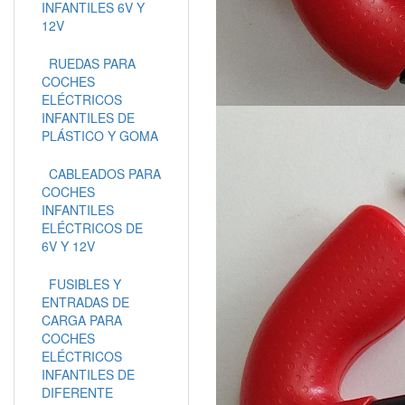
INFANTILES 6V Y
12V
RUEDAS PARA
COCHES
ELÉCTRICOS
INFANTILES DE
PLÁSTICO Y GOMA
CABLEADOS PARA
COCHES
INFANTILES
ELÉCTRICOS DE
6V Y 12V
FUSIBLES Y
ENTRADAS DE
CARGA PARA
COCHES
ELÉCTRICOS
INFANTILES DE
DIFERENTE