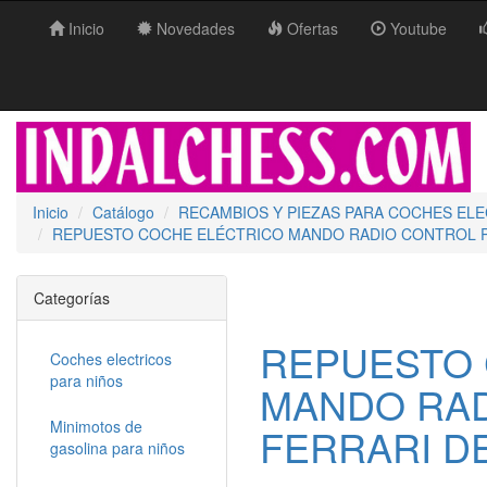
Inicio
Novedades
Ofertas
Youtube
Inicio
Catálogo
RECAMBIOS Y PIEZAS PARA COCHES EL
REPUESTO COCHE ELÉCTRICO MANDO RADIO CONTROL PA
Categorías
REPUESTO 
Coches electricos
para niños
MANDO RAD
Minimotos de
FERRARI DE
gasolina para niños