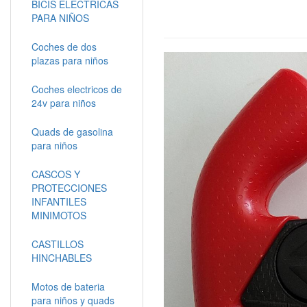
BICIS ELECTRICAS
PARA NIÑOS
Coches de dos
plazas para niños
Coches electricos de
24v para niños
Quads de gasolina
para niños
CASCOS Y
PROTECCIONES
INFANTILES
MINIMOTOS
CASTILLOS
HINCHABLES
Motos de bateria
para niños y quads