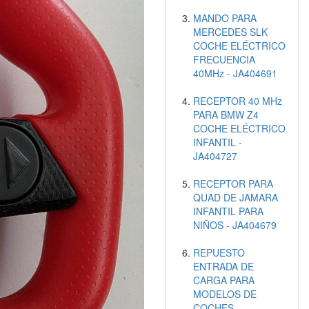
MANDO PARA
MERCEDES SLK
COCHE ELÉCTRICO
FRECUENCIA
40MHz - JA404691
RECEPTOR 40 MHz
PARA BMW Z4
COCHE ELÉCTRICO
INFANTIL -
JA404727
RECEPTOR PARA
QUAD DE JAMARA
INFANTIL PARA
NIÑOS - JA404679
REPUESTO
ENTRADA DE
CARGA PARA
MODELOS DE
COCHES