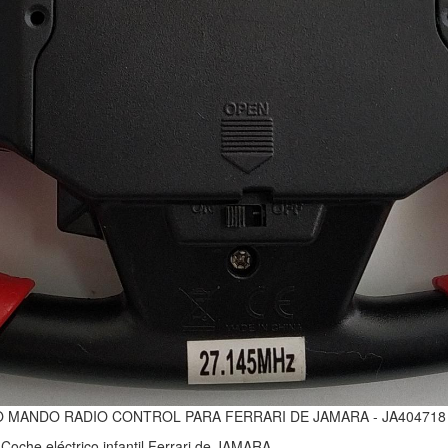
 MANDO RADIO CONTROL PARA FERRARI DE JAMARA - JA404718
Coche eléctrico infantil Ferrari de JAMARA