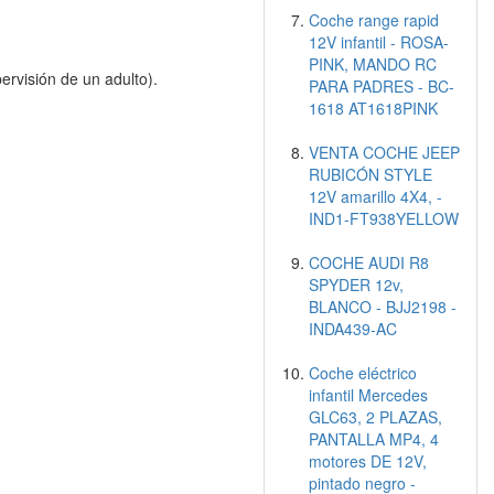
Coche range rapid
12V infantil - ROSA-
PINK, MANDO RC
ervisión de un adulto).
PARA PADRES - BC-
1618 AT1618PINK
VENTA COCHE JEEP
RUBICÓN STYLE
12V amarillo 4X4, -
IND1-FT938YELLOW
COCHE AUDI R8
SPYDER 12v,
BLANCO - BJJ2198 -
INDA439-AC
Coche eléctrico
infantil Mercedes
GLC63, 2 PLAZAS,
PANTALLA MP4, 4
motores DE 12V,
pintado negro -