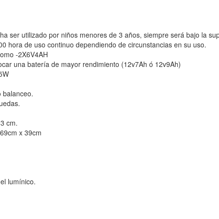
 ha ser utilizado por niños menores de 3 años, siempre será bajo la sup
00 hora de uso continuo dependiendo de circunstancias en su uso.
 plomo -2X6V4AH
ocar una batería de mayor rendimiento (12v7Ah ó 12v9Ah)
 25W
o balanceo.
ruedas.
3 cm.
 x69cm x 39cm
el lumínico.
.