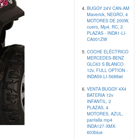
BUGGY 24V CAN-AM
Maverick, NEGRO, 4
MOTORES DE 200W,
cuero, Mp4, RC, 2
PLAZAS - INDA1-LI-
CA001ZW
COCHE ELÉCTRICO
MERCEDES-BENZ
GLC63 S BLANCO
12v, FULL OPTION -
INDA59-LI-5688wt
VENTA BUGGY 4X4
BATERIA 12v
INFANTIL, 2
PLAZAS, 4
MOTORES, AZUL,
pantalla mp4
INDA127-XMX-
603blue