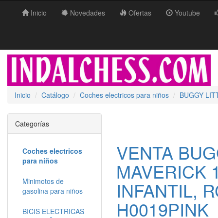
Inicio
Novedades
Ofertas
Youtube
Inicio
Catálogo
Coches electricos para niños
BUGGY LITT
Categorías
VENTA BUGG
Coches electricos
para niños
MAVERICK 
Minimotos de
INFANTIL, R
gasolina para niños
H0019PINK
BICIS ELECTRICAS