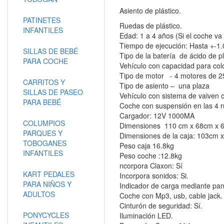
Asiento de plástico.
PATINETES
Ruedas de plástico.
INFANTILES
Edad: 1 a 4 años (Si el coche va
Tiempo de ejecución: Hasta +-1.
SILLAS DE BEBÉ
Tipo de la batería de ácido de
PARA COCHE
Vehículo con capacidad para col
Tipo de motor - 4 motores de
CARRITOS Y
Tipo de asiento – una plaza
SILLAS DE PASEO
Vehículo con sistema de vaiven 
PARA BEBÉ
Coche con suspensión en las 4 
Cargador: 12V 1000MA
COLUMPIOS
Dimensiones 110 cm x 68cm x 6
PARQUES Y
Dimensiones de la caja: 103cm
TOBOGANES
Peso caja 16.8kg
INFANTILES
Peso coche :12.8kg
ncorpora Claxon: Sí
KART PEDALES
Incorpora sonidos: Si.
PARA NIÑOS Y
Indicador de carga mediante pan
ADULTOS
Coche con Mp3, usb, cable jack
Cinturón de seguridad: Sí.
PONYCYCLES
Iluminación LED.