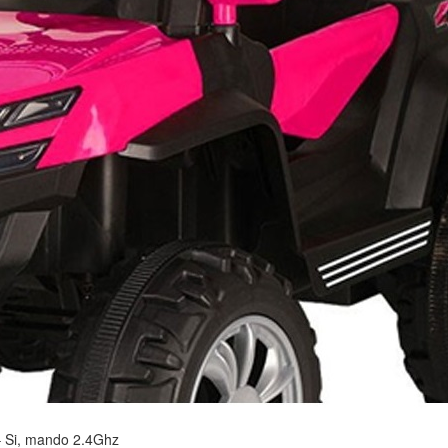
l– Si, mando 2.4Ghz