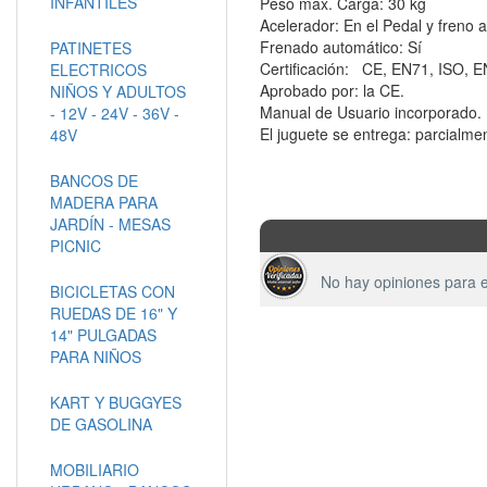
INFANTILES
Peso máx. Carga: 30 kg
Acelerador: En el Pedal y freno 
Frenado automático: Sí
PATINETES
Certificación: CE, EN71, ISO, E
ELECTRICOS
Aprobado por: la CE.
NIÑOS Y ADULTOS
Manual de Usuario incorporado. 
- 12V - 24V - 36V -
El juguete se entrega: parcialm
48V
BANCOS DE
MADERA PARA
JARDÍN - MESAS
PICNIC
No hay opiniones para e
BICICLETAS CON
RUEDAS DE 16" Y
14" PULGADAS
PARA NIÑOS
KART Y BUGGYES
DE GASOLINA
MOBILIARIO