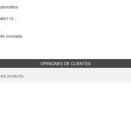
automático.
N62115 ..
.
ente montado.
OPINIONES DE CLIENTES
ste producto.