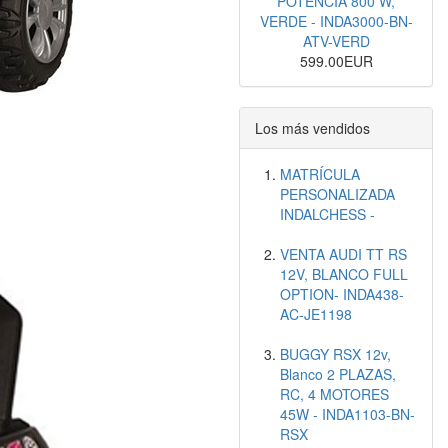
POTENCIA 800 W,
VERDE - INDA3000-BN-
ATV-VERD
599.00EUR
Los más vendidos
MATRÍCULA
PERSONALIZADA
INDALCHESS -
VENTA AUDI TT RS
12V, BLANCO FULL
OPTION- INDA438-
AC-JE1198
BUGGY RSX 12v,
Blanco 2 PLAZAS,
RC, 4 MOTORES
45W - INDA1103-BN-
RSX