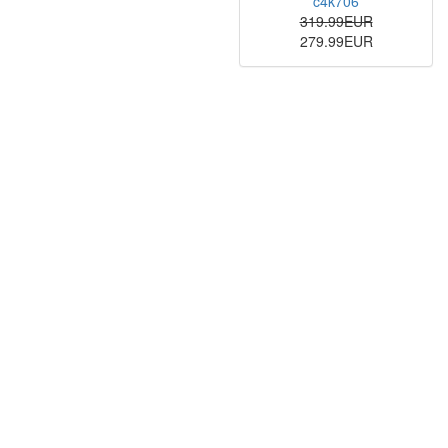
c4k706
319.99EUR
279.99EUR