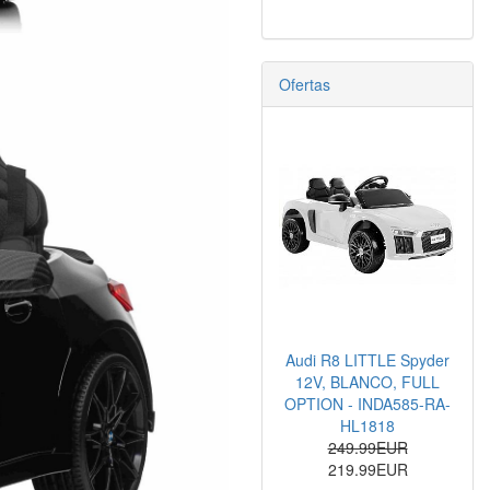
Ofertas
Audi R8 LITTLE Spyder
12V, BLANCO, FULL
OPTION - INDA585-RA-
HL1818
249.99EUR
219.99EUR