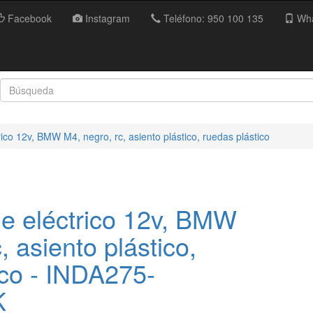
Facebook
Instagram
Teléfono: 950 100 135
Wha
ico 12v, BMW M4, negro, rc, asiento plástico, ruedas plástico
 eléctrico 12v, BMW
, asiento plástico,
ico - INDA275-
K