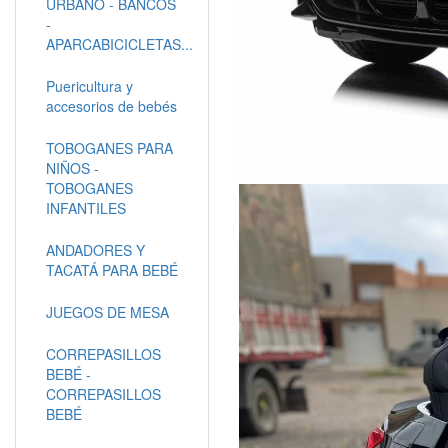
URBANO - BANCOS
-
APARCABICICLETAS...
Puericultura y
accesorios de bebés
TOBOGANES PARA
NIÑOS -
TOBOGANES
INFANTILES
ANDADORES Y
TACATÁ PARA BEBÉ
JUEGOS DE MESA
CORREPASILLOS
BEBÉ -
CORREPASILLOS
BEBÉ