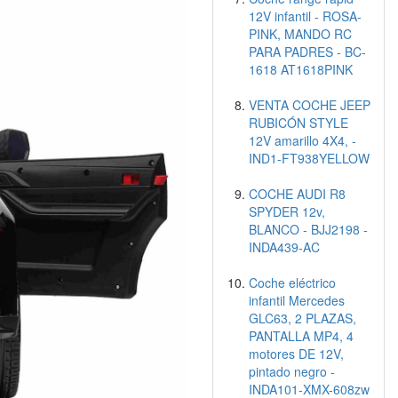
12V infantil - ROSA-
PINK, MANDO RC
PARA PADRES - BC-
1618 AT1618PINK
VENTA COCHE JEEP
RUBICÓN STYLE
12V amarillo 4X4, -
IND1-FT938YELLOW
COCHE AUDI R8
SPYDER 12v,
BLANCO - BJJ2198 -
INDA439-AC
Coche eléctrico
infantil Mercedes
GLC63, 2 PLAZAS,
PANTALLA MP4, 4
motores DE 12V,
pintado negro -
INDA101-XMX-608zw