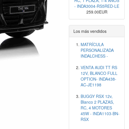
RC, 1 PLAZA, 1-4 AÑOS
- INDA3004-RS5RED-LE
259.00EUR
Los más vendidos
MATRÍCULA
PERSONALIZADA
INDALCHESS -
VENTA AUDI TT RS
12V, BLANCO FULL
OPTION- INDA438-
AC-JE1198
BUGGY RSX 12v,
Blanco 2 PLAZAS,
RC, 4 MOTORES
45W - INDA1103-BN-
RSX