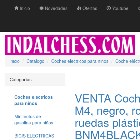
Inicio
Novedades
Ofertas
Youtube
Inicio
Catálogo
Coches electricos para niños
Coche eléctr
Categorías
VENTA Coche
Coches electricos
para niños
M4, negro, rc
Minimotos de
ruedas plást
gasolina para niños
BNM4BLAC
BICIS ELECTRICAS