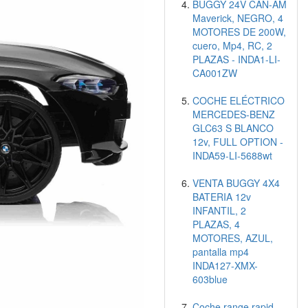
BUGGY 24V CAN-AM
Maverick, NEGRO, 4
MOTORES DE 200W,
cuero, Mp4, RC, 2
PLAZAS - INDA1-LI-
CA001ZW
COCHE ELÉCTRICO
MERCEDES-BENZ
GLC63 S BLANCO
12v, FULL OPTION -
INDA59-LI-5688wt
VENTA BUGGY 4X4
BATERIA 12v
INFANTIL, 2
PLAZAS, 4
MOTORES, AZUL,
pantalla mp4
INDA127-XMX-
603blue
Coche range rapid