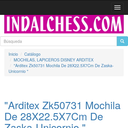
Activa
naveg
Inicio
Catálogo
MOCHILAS, LAPICEROS DISNEY ARDITEX
"Arditex Zk50731 Mochila De 28X22.5X7Cm De Zaska-
Unicornio "
"Arditex Zk50731 Mochila
De 28X22.5X7Cm De
Zaska-Unicornio "