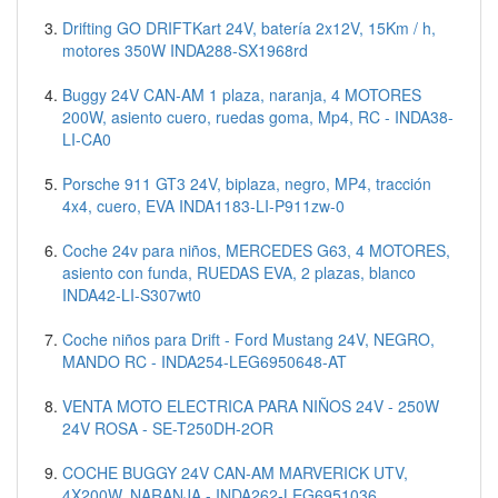
Drifting GO DRIFTKart 24V, batería 2x12V, 15Km / h,
motores 350W INDA288-SX1968rd
Buggy 24V CAN-AM 1 plaza, naranja, 4 MOTORES
200W, asiento cuero, ruedas goma, Mp4, RC - INDA38-
LI-CA0
Porsche 911 GT3 24V, biplaza, negro, MP4, tracción
4x4, cuero, EVA INDA1183-LI-P911zw-0
Coche 24v para niños, MERCEDES G63, 4 MOTORES,
asiento con funda, RUEDAS EVA, 2 plazas, blanco
INDA42-LI-S307wt0
Coche niños para Drift - Ford Mustang 24V, NEGRO,
MANDO RC - INDA254-LEG6950648-AT
VENTA MOTO ELECTRICA PARA NIÑOS 24V - 250W
24V ROSA - SE-T250DH-2OR
COCHE BUGGY 24V CAN-AM MARVERICK UTV,
4X200W, NARANJA - INDA262-LEG6951036