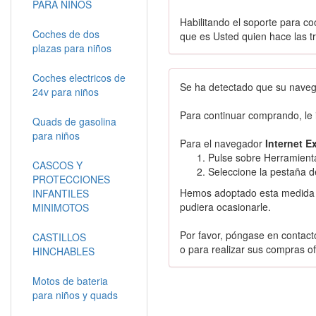
PARA NIÑOS
Habilitando el soporte para co
Coches de dos
que es Usted quien hace las t
plazas para niños
Coches electricos de
Se ha detectado que su navega
24v para niños
Para continuar comprando, le 
Quads de gasolina
para niños
Para el navegador
Internet E
Pulse sobre Herramienta
CASCOS Y
Seleccione la pestaña de
PROTECCIONES
Hemos adoptado esta medida de
INFANTILES
pudiera ocasionarle.
MINIMOTOS
Por favor, póngase en contacto
CASTILLOS
o para realizar sus compras off
HINCHABLES
Motos de bateria
para niños y quads