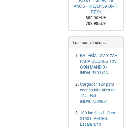
ROJO - 1300W, +6
AÑOS - INDA3159-BN-T-
REX0
899.00EUR
799.99EUR
Los más vendidos
BATERÍA 12V Y 7AH
PARA COCHES 12V
CON MANDO -
INDALPZ03166
Cargador 12v para
coches infantiles de
12v . Ref
INDALPZ02621
100 ladrillos L. 3cm.
21001. AEDES.
Escala 1/10