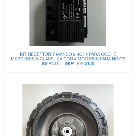
KIT RECEPTOR Y MANDO 2.4GHz PARA COCHE
MERCEDES X-CLASS 12V CON 4 MOTORES PARA NIÑOS
INFANTIL - INDALPZ00178