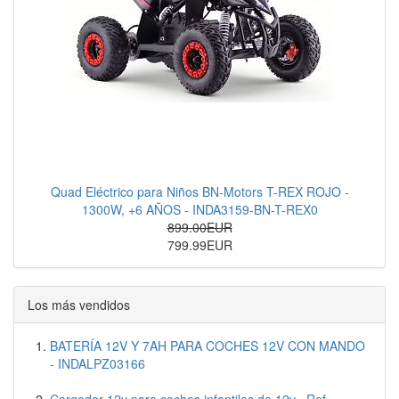
Quad Eléctrico para Niños BN-Motors T-REX ROJO -
1300W, +6 AÑOS - INDA3159-BN-T-REX0
899.00EUR
799.99EUR
Los más vendidos
BATERÍA 12V Y 7AH PARA COCHES 12V CON MANDO
- INDALPZ03166
Cargador 12v para coches infantiles de 12v . Ref