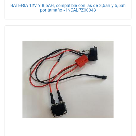
BATERIA 12V Y 6,5AH, compatible con las de 3,5ah y 5,5ah
por tamaño - INDALPZ00943