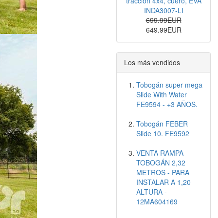
tracción 4x4, cuero, EVA
INDA3007-LI
699.99EUR
649.99EUR
Los más vendidos
Tobogán super mega
Slide With Water
FE9594 - +3 AÑOS.
Tobogán FEBER
Slide 10. FE9592
VENTA RAMPA
TOBOGÁN 2,32
METROS - PARA
INSTALAR A 1,20
ALTURA -
12MA604169