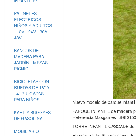
INFANTILES
PATINETES
ELECTRICOS
NIÑOS Y ADULTOS
- 12V - 24V - 36V -
48V
BANCOS DE
MADERA PARA
JARDÍN - MESAS
PICNIC
BICICLETAS CON
RUEDAS DE 16" Y
14" PULGADAS
PARA NIÑOS
Nuevo modelo de parque infantil
PARQUE INFANTIL de madera pa
KART Y BUGGYES
Referencia Masgames BR801501 
DE GASOLINA
TORRE INFANTIL CASCADE de 
MOBILIARIO
El parque infantil Torre Cascade