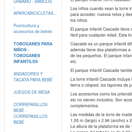
URBANO - BANCOS
-
Los niños cuando vean la torre in
APARCABICICLETAS...
para acceder, nuevos retos y desa
los niños.
Puericultura y
El parque infantil Cascade tiene
accesorios de bebés
fácil para cualquier edad. Esta to
TOBOGANES PARA
Cascade es un parque infantil dif
NIÑOS -
además tiene dos plataformas a d
TOBOGANES
de los pequeños. El parque infan
INFANTILES
etc.
El parque infantil Cascade tambié
ANDADORES Y
La torre infantil Cascade incluye
TACATÁ PARA BEBÉ
tierra o césped, los tapones de p
JUEGOS DE MESA
Los accesorios como los prismáti
etc no vienen incluidos. Son acc
CORREPASILLOS
complementos.
BEBÉ -
Las medidas de la torre de made
CORREPASILLOS
1,55 m (largo) x 2,96 (ancho) x 2
BEBÉ
La altura de la plataforma es de
La rampa del toboán es de 2,32 