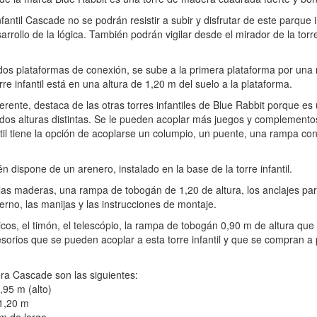
fantil Cascade no se podrán resistir a subir y disfrutar de este parque 
rrollo de la lógica. También podrán vigilar desde el mirador de la torr
 dos plataformas de conexión, se sube a la primera plataforma por una 
rre infantil está en una altura de 1,20 m del suelo a la plataforma.
erente, destaca de las otras torres infantiles de Blue Rabbit porque es u
os alturas distintas. Se le pueden acoplar más juegos y complementos,
til tiene la opción de acoplarse un columpio, un puente, una rampa co
n dispone de un arenero, instalado en la base de la torre infantil.
 las maderas, una rampa de tobogán de 1,20 de altura, los anclajes par
erno, las manijas y las instrucciones de montaje.
cos, el timón, el telescópio, la rampa de tobogán 0,90 m de altura que
esorios que se pueden acoplar a esta torre infantil y que se compran a
ra Cascade son las siguientes:
,95 m (alto)
 1,20 m
m de largo