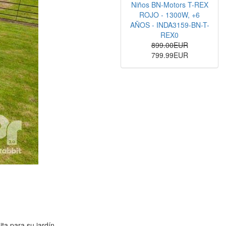
Niños BN-Motors T-REX
ROJO - 1300W, +6
AÑOS - INDA3159-BN-T-
REX0
899.00EUR
799.99EUR
ta para su jardín.