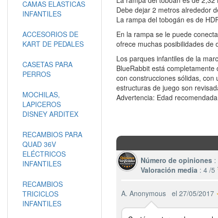
CAMAS ELASTICAS
Debe dejar 2 metros alrededor d
INFANTILES
La rampa del tobogán es de HDPE
ACCESORIOS DE
En la rampa se le puede conecta
KART DE PEDALES
ofrece muchas posibilidades de d
Los parques infantiles de la mar
CASETAS PARA
BlueRabbit está completamente d
PERROS
con construcciones sólidas, con u
estructuras de juego son revisad
MOCHILAS,
Advertencia: Edad recomendada
LAPICEROS
DISNEY ARDITEX
RECAMBIOS PARA
QUAD 36V
ELÉCTRICOS
Número de opiniones
:
INFANTILES
Valoración media
: 4 /5
RECAMBIOS
A. Anonymous
el 27/05/2017
TRICICLOS
INFANTILES