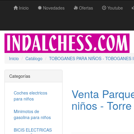
Inicio
Novedades
Ofertas
Youtube
Inicio
Catálogo
TOBOGANES PARA NIÑOS - TOBOGANES I
Categorías
Venta Parqu
Coches electricos
para niños
niños - Tor
Minimotos de
gasolina para niños
BICIS ELECTRICAS