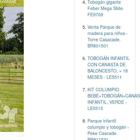
Tobogán gigante
Feber Mega Slide.
FE9709
Venta Parque de
madera para niños -
Torre Casacade.
BR801501
TOBOGÁN INFANTIL
CON CANASTA DE
BALONCESTO, + 18
MESES - LE5511
KIT COLUMPIO
BEBÉ+TOBOGÁN+CANAS
INFANTIL, VERDE -
LE5513
Parque infantil
columpio y tobogán -
Peke Cascade.
BR811521