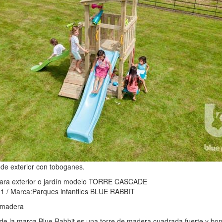
 de exterior con toboganes.
ra exterior o jardín modelo TORRE CASCADE
/ Marca:Parques infantiles BLUE RABBIT
madera
 de la marca Blue Rabbit es una torre de madera cuadrada fuerte y boni