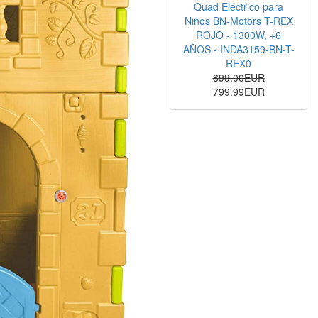
Quad Eléctrico para
Niños BN-Motors T-REX
ROJO - 1300W, +6
AÑOS - INDA3159-BN-T-
REX0
899.00EUR
799.99EUR