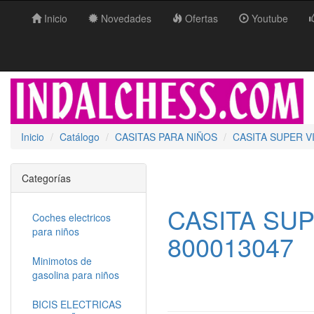
Inicio
Novedades
Ofertas
Youtube
Inicio
Catálogo
CASITAS PARA NIÑOS
CASITA SUPER VI
Categorías
CASITA SUP
Coches electricos
para niños
800013047
Minimotos de
gasolina para niños
BICIS ELECTRICAS